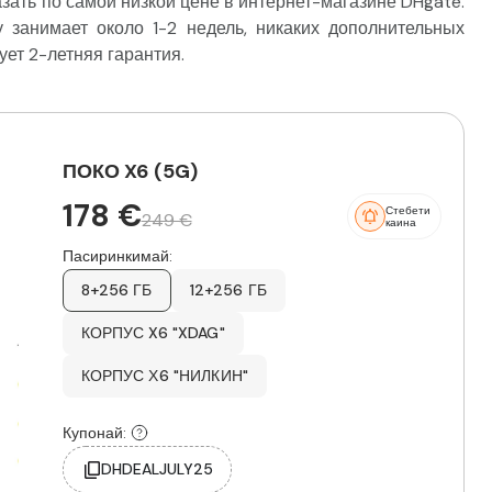
ать по самой низкой цене в интернет-магазине DHgate.
 занимает около 1-2 недель, никаких дополнительных
ует 2-летняя гарантия.
ПОКО X6 (5G)
178 €
Стебети
249 €
каина
Пасиринкимай:
8+256 ГБ
12+256 ГБ
КОРПУС X6 "XDAG"
КОРПУС Х6 "НИЛКИН"
Купонай:
DHDEALJULY25