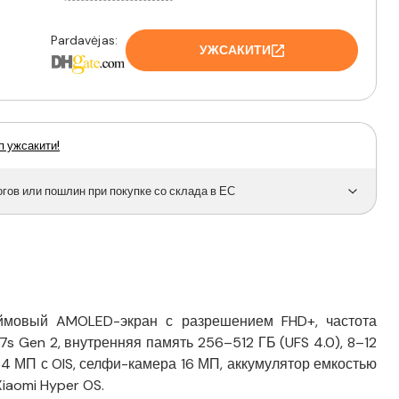
Pardavėjas:
УЖСАКИТИ
п ужсакити!
ов или пошлин при покупке со склада в ЕС
ймовый AMOLED-экран с разрешением FHD+, частота
s Gen 2, внутренняя память 256–512 ГБ (UFS 4.0), 8–12
4 МП с OIS, селфи-камера 16 МП, аккумулятор емкостью
iaomi Hyper OS.