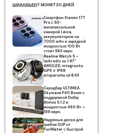
ШИАНДЬЕН
7 МОНЕТ
30 ДНЕЙ
Смартфон Xiaomi 17T
Pro с 50-
мегапиксельной
камерой Leica,
аккумулятором на
7000 мАч и зарядкой
мощностью 100 Вт
стоит 563 евро.
Realme Watch 5 –
laikrodis su 1.97″
AMOLED, integruotu
GPS ir IP68
atsparumu už €43
Саундбар ULTIMEA
Skywave F40 Boom с
поддержкой Dolby
Atmos 5.1.2 и
мощностью 460 Вт —
189 евро.
Надувные доски для
гребли SUP от
FunWater с быстрой