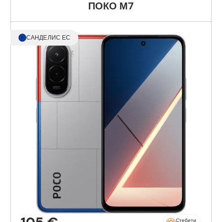
ПОКО М7
САНДЕЛИС ЕС
Стебети