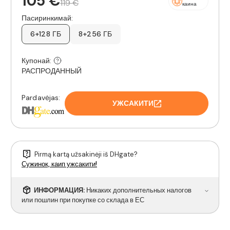
105 €
119 €
каина
Пасиринкимай:
6+128 ГБ
8+256 ГБ
Купонай:
РАСПРОДАННЫЙ
Pardavėjas:
УЖСАКИТИ
Pirmą kartą užsakinėji iš DHgate?
Сужинок, каип ужсакити!
ИНФОРМАЦИЯ:
Никаких дополнительных налогов
или пошлин при покупке со склада в ЕС