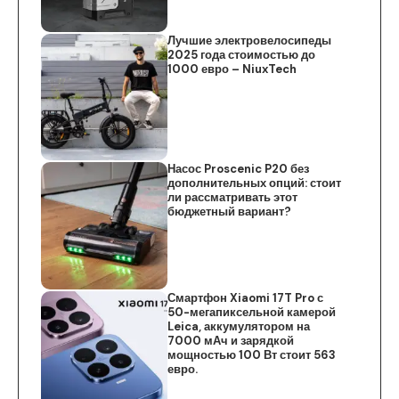
Лучшие электровелосипеды
2025 года стоимостью до
1000 евро – NiuxTech
Насос Proscenic P20 без
дополнительных опций: стоит
ли рассматривать этот
бюджетный вариант?
Смартфон Xiaomi 17T Pro с
50-мегапиксельной камерой
Leica, аккумулятором на
7000 мАч и зарядкой
мощностью 100 Вт стоит 563
евро.