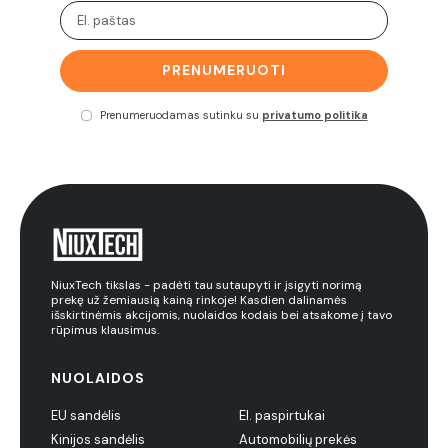
PRENUMERUOTI
Prenumeruodamas sutinku su
privatumo politika
NiuxTech tikslas - padėti tau sutaupyti ir įsigyti norimą
prekę už žemiausią kainą rinkoje! Kasdien dalinamės
išskirtinėmis akcijomis, nuolaidos kodais bei atsakome į tavo
rūpimus klausimus.
NUOLAIDOS
EU sandėlis
El. paspirtukai
Kinijos sandėlis
Automobilių prekės