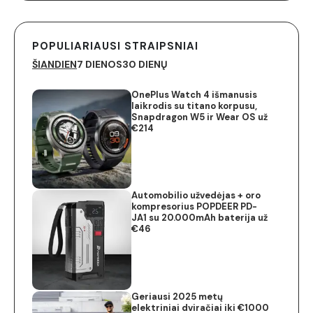
POPULIARIAUSI STRAIPSNIAI
ŠIANDIEN
7 DIENOS
30 DIENŲ
OnePlus Watch 4 išmanusis
laikrodis su titano korpusu,
Snapdragon W5 ir Wear OS už
€214
Automobilio užvedėjas + oro
kompresorius POPDEER PD-
JA1 su 20.000mAh baterija už
€46
Geriausi 2025 metų
elektriniai dviračiai iki €1000