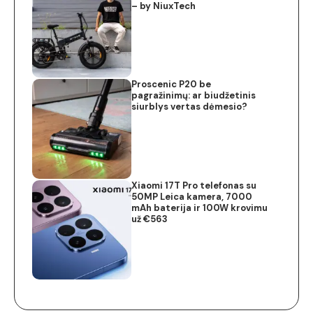
– by NiuxTech
Proscenic P20 be
pagražinimų: ar biudžetinis
siurblys vertas dėmesio?
Xiaomi 17T Pro telefonas su
50MP Leica kamera, 7000
mAh baterija ir 100W krovimu
už €563