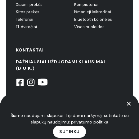
Xiaomi prekės
Kompiuteriai
Kitos prekės
Išmanieji laikrodžiai
Telefonai
Bluetooth kolonėlės
El. dviračiai
Visos nuolaidos
KONTAKTAI
DAŽNIAUSIAI UŽDUODAMI KLAUSIMAI
(D.U.K.)
© 2022 NiuxTech. Visos teisės saugomos
Privatumo politika
Šiame naudojami slapukai. Tęsdami naršymą, sutinkate su
slapukų naudojimu:
privatumo politika
SUTINKU