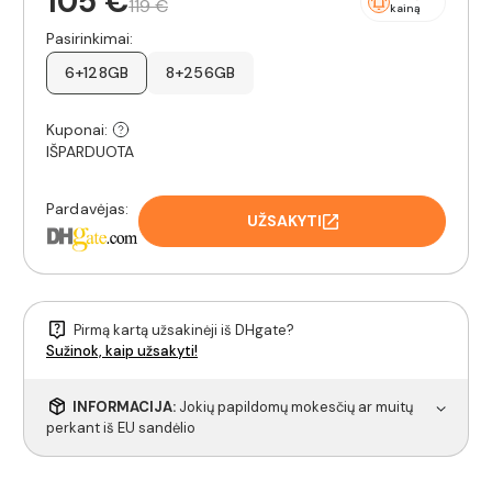
105 €
119 €
kainą
Pasirinkimai:
6+128GB
8+256GB
Kuponai:
IŠPARDUOTA
Pardavėjas:
UŽSAKYTI
Pirmą kartą užsakinėji iš DHgate?
Sužinok, kaip užsakyti!
INFORMACIJA:
Jokių papildomų mokesčių ar muitų
perkant iš EU sandėlio