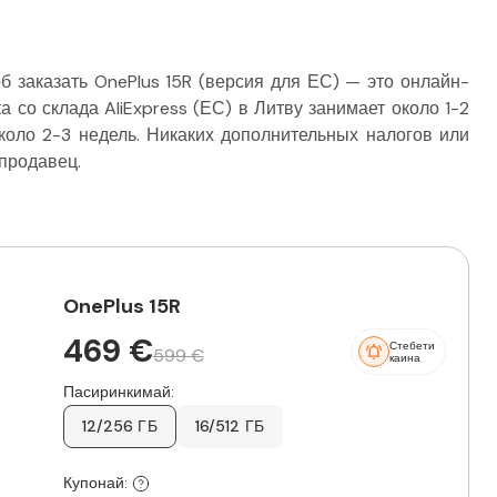
заказать OnePlus 15R (версия для ЕС) — это онлайн-
а со склада AliExpress (ЕС) в Литву занимает около 1-2
около 2-3 недель. Никаких дополнительных налогов или
 продавец.
OnePlus 15R
469 €
Стебети
599 €
каина
Пасиринкимай:
12/256 ГБ
16/512 ГБ
Купонай: