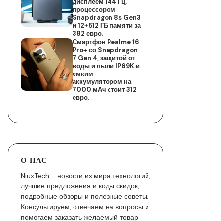
дисплеем 144 Гц,
процессором
Snapdragon 8s Gen3
и 12+512 ГБ памяти за
382 евро.
Смартфон Realme 16
Pro+ со Snapdragon
7 Gen 4, защитой от
воды и пыли IP69K и
емким
аккумулятором на
7000 мАч стоит 312
евро.
О НАС
NiuxTech - новости из мира технологий,
лучшие предложения и коды скидок,
подробные обзоры и полезные советы.
Консультируем, отвечаем на вопросы и
помогаем заказать желаемый товар