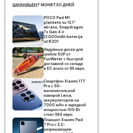
ШИАНДЬЕН
7 МОНЕТ
30 ДНЕЙ
POCO Pad M1
planšetė su 12.1″
ekranu, Snapdragon
7s Gen 4 ir
12.000mAh baterija
už €201
Надувные доски для
гребли SUP от
FunWater с быстрой
доставкой со склада
в ЕС всего от 95 евро.
Смартфон Xiaomi 17T
Pro с 50-
мегапиксельной
камерой Leica,
аккумулятором на
7000 мАч и зарядкой
мощностью 100 Вт
стоит 563 евро.
Планшет Xiaomi Pad
7 Pro с 3,2-
разрешающим