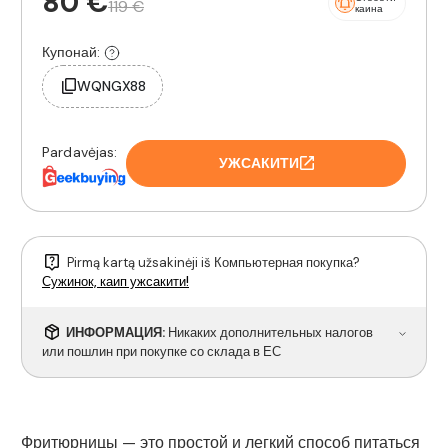
80 €
119 €
каина
Купонай:
WQNGX88
Pardavėjas:
УЖСАКИТИ
Pirmą kartą užsakinėji iš Компьютерная покупка?
Сужинок, каип ужсакити!
ИНФОРМАЦИЯ:
Никаких дополнительных налогов
или пошлин при покупке со склада в ЕС
Фритюрницы — это простой и легкий способ питаться