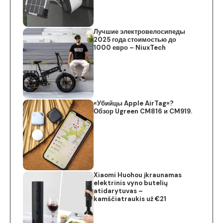
Лучшие электровелосипеды
2025 года стоимостью до
1000 евро – NiuxTech
«Убийцы Apple AirTag»?
Обзор Ugreen CM816 и CM919.
Xiaomi Huohou įkraunamas
elektrinis vyno butelių
atidarytuvas –
kamščiatraukis už €21