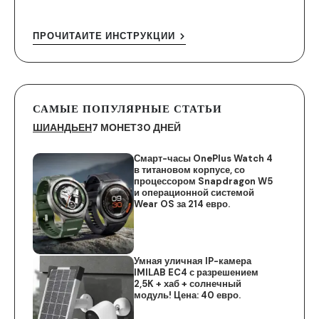
ПРОЧИТАЙТЕ ИНСТРУКЦИИ
САМЫЕ ПОПУЛЯРНЫЕ СТАТЬИ
ШИАНДЬЕН
7 МОНЕТ
30 ДНЕЙ
Смарт-часы OnePlus Watch 4
в титановом корпусе, со
процессором Snapdragon W5
и операционной системой
Wear OS за 214 евро.
Умная уличная IP-камера
IMILAB EC4 с разрешением
2,5K + хаб + солнечный
модуль! Цена: 40 евро.