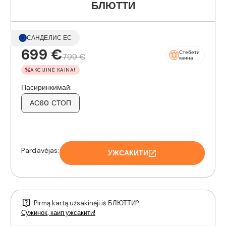
БЛЮТТИ
САНДЕЛИС ЕС
699 €
Стебети
799 €
каина
AKCIJINĖ KAINA!
Пасиринкимай:
АС60 СТОП
Pardavėjas:
УЖСАКИТИ
Pirmą kartą užsakinėji iš БЛЮТТИ?
Сужинок, каип ужсакити!