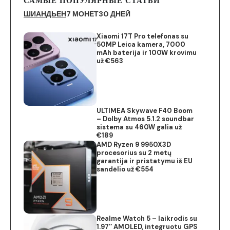
САМЫЕ ПОПУЛЯРНЫЕ СТАТЬИ
ШИАНДЬЕН
7 МОНЕТ
30 ДНЕЙ
Xiaomi 17T Pro telefonas su
50MP Leica kamera, 7000
mAh baterija ir 100W krovimu
už €563
ULTIMEA Skywave F40 Boom
– Dolby Atmos 5.1.2 soundbar
sistema su 460W galia už
€189
AMD Ryzen 9 9950X3D
procesorius su 2 metų
garantija ir pristatymu iš EU
sandėlio už €554
Realme Watch 5 – laikrodis su
1.97″ AMOLED, integruotu GPS