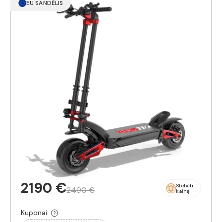
EU SANDĖLIS
2190 €
Stebėti
2490 €
kainą
Kuponai: