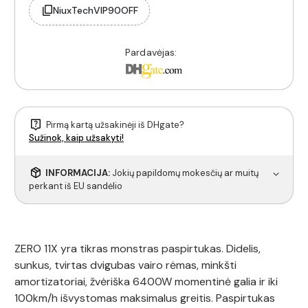
NiuxTechVIP90OFF
Pardavėjas:
Pirmą kartą užsakinėji iš DHgate?
Sužinok, kaip užsakyti!
INFORMACIJA:
Jokių papildomų mokesčių ar muitų
perkant iš EU sandėlio
ZERO 11X yra tikras monstras paspirtukas. Didelis,
sunkus, tvirtas dvigubas vairo rėmas, minkšti
amortizatoriai, žvėriška 6400W momentinė galia ir iki
100km/h išvystomas maksimalus greitis. Paspirtukas