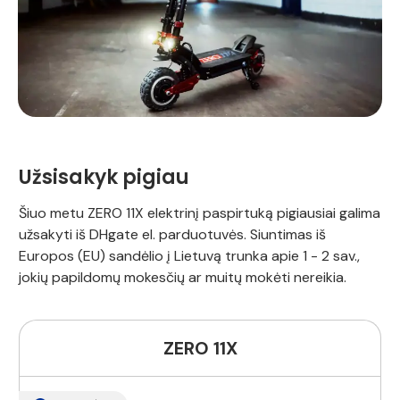
Užsisakyk pigiau
Šiuo metu ZERO 11X elektrinį paspirtuką pigiausiai galima
užsakyti iš DHgate el. parduotuvės. Siuntimas iš
Europos (EU) sandėlio į Lietuvą trunka apie 1 - 2 sav.,
jokių papildomų mokesčių ar muitų mokėti nereikia.
ZERO 11X