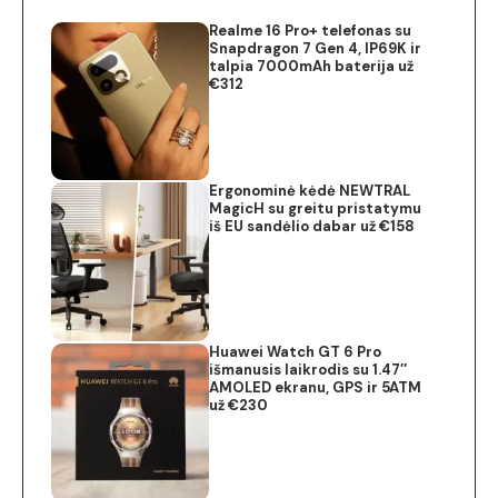
Realme 16 Pro+ telefonas su
Snapdragon 7 Gen 4, IP69K ir
talpia 7000mAh baterija už
€312
Ergonominė kėdė NEWTRAL
MagicH su greitu pristatymu
iš EU sandėlio dabar už €158
Huawei Watch GT 6 Pro
išmanusis laikrodis su 1.47″
AMOLED ekranu, GPS ir 5ATM
už €230