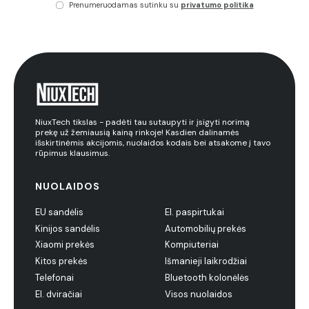
Prenumeruodamas sutinku su
privatumo politika
NiuxTech tikslas - padėti tau sutaupyti ir įsigyti norimą
prekę už žemiausią kainą rinkoje! Kasdien dalinamės
išskirtinėmis akcijomis, nuolaidos kodais bei atsakome į tavo
rūpimus klausimus.
NUOLAIDOS
EU sandėlis
El. paspirtukai
Kinijos sandėlis
Automobilių prekės
Xiaomi prekės
Kompiuteriai
Kitos prekės
Išmanieji laikrodžiai
Telefonai
Bluetooth kolonėlės
El. dviračiai
Visos nuolaidos