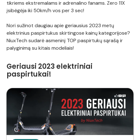
tikriems ekstremalams ir adrenalino fanams. Zero 11X
įsibėgėja iki 50km/h vos per 3 sec!
Nori sužinot daugiau apie geriausius 2023 metų
elektrinius paspirtukus skirtingose kainų kategorijose?
NiuxTech sudarė asmeninį TOP paspirtukų sąrašą ir
palyginimą su kitais modeliais!
Geriausi 2023 elektriniai
paspirtukai!