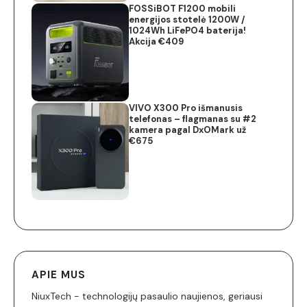
FOSSiBOT F1200 mobili
energijos stotelė 1200W /
1024Wh LiFePO4 baterija!
Akcija €409
VIVO X300 Pro išmanusis
telefonas – flagmanas su #2
kamera pagal DxOMark už
€675
APIE MUS
NiuxTech - technologijų pasaulio naujienos, geriausi