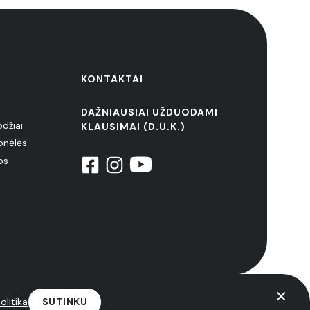
KONTAKTAI
DAŽNIAUSIAI UŽDUODAMI
odžiai
KLAUSIMAI (D.U.K.)
onėlės
os
litika
SUTINKU