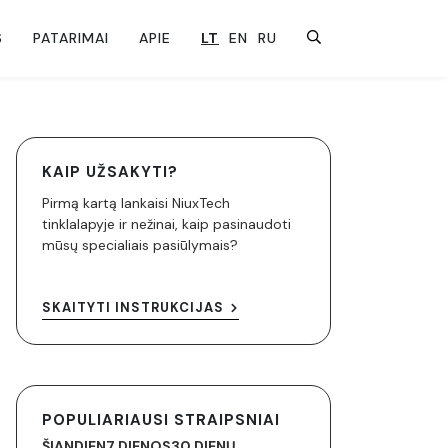
S
PATARIMAI
APIE
LT
EN
RU
KAIP UŽSAKYTI?
Pirmą kartą lankaisi NiuxTech
tinklalapyje ir nežinai, kaip pasinaudoti
mūsų specialiais pasiūlymais?
SKAITYTI INSTRUKCIJAS
POPULIARIAUSI STRAIPSNIAI
ŠIANDIEN
7 DIENOS
30 DIENŲ