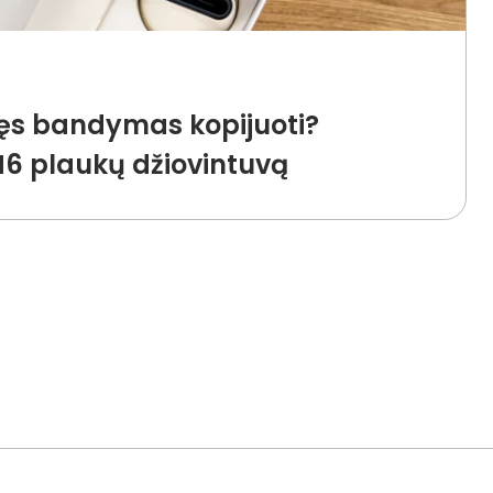
ęs bandymas kopijuoti?
6 plaukų džiovintuvą