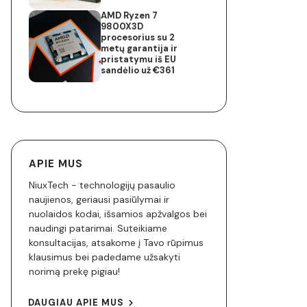
AMD Ryzen 7
9800X3D
procesorius su 2
metų garantija ir
pristatymu iš EU
sandėlio už €361
APIE MUS
NiuxTech - technologijų pasaulio
naujienos, geriausi pasiūlymai ir
nuolaidos kodai, išsamios apžvalgos bei
naudingi patarimai. Suteikiame
konsultacijas, atsakome į Tavo rūpimus
klausimus bei padedame užsakyti
norimą prekę pigiau!
DAUGIAU APIE MUS