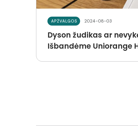
2024-08-03
APŽVALGOS
Dyson žudikas ar nevyk
Išbandėme Uniorange H