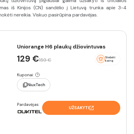
 džiovintuvą pigiausiai galima užsakyti iš oficialios
mas iš Kinijos (CN) sandėlio į Lietuvą trunka apie 3-4
okėti nereikia. Viskuo pasirūpina pardavėjas.
Uniorange H6 plaukų džiovintuvas
129 €
Stebėti
159 €
kainą
Kuponai:
NiuxTech
Pardavėjas:
UŽSAKYTI