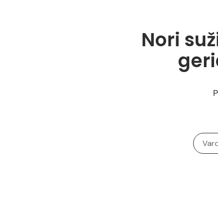
Nori suž
ger
P