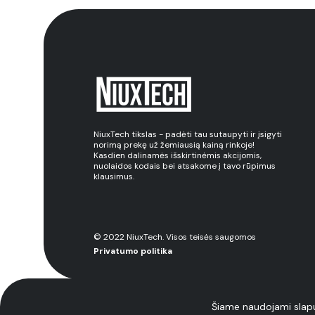
NiuxTech tikslas - padėti tau sutaupyti ir įsigyti
norimą prekę už žemiausią kainą rinkoje!
Kasdien dalinamės išskirtinėmis akcijomis,
nuolaidos kodais bei atsakome į tavo rūpimus
klausimus.
© 2022 NiuxTech. Visos teisės saugomos
Privatumo politika
Šiame naudojami slapu