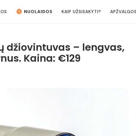
NOS
NUOLAIDOS
KAIP UŽSISAKYTI?
APŽVALGO
 džiovintuvas – lengvas,
nus. Kaina: €129