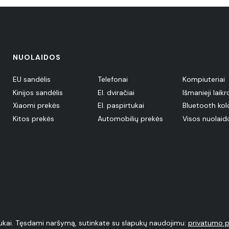
NUOLAIDOS
EU sandėlis
Telefonai
Kompiuteriai
Kinijos sandėlis
El. dviračiai
Išmanieji laikr
Xiaomi prekės
El. paspirtukai
Bluetooth kol
Kitos prekės
Automobilių prekės
Visos nuolaid
kai. Tęsdami naršymą, sutinkate su slapukų naudojimu:
privatumo po