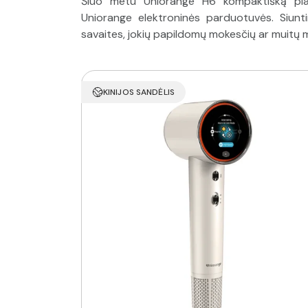
Šiuo metu Uniorange H6 kompaktišką plaukų
Uniorange elektroninės parduotuvės. Siunti
savaites, jokių papildomų mokesčių ar muitų m
KINIJOS SANDĖLIS