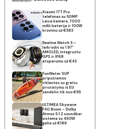
Xiaomi 17T Pro
telefonas su 50MP
Leica kamera, 7000
mAh baterija ir 100W
krovimu už €563
Realme Watch 5 –
laikrodis su 1.97″
AMOLED, integruotu
GPS ir IP68
atsparumu už €43
FunWater SUP
pripučiamos
irklentės su greitu
pristatymu iš EU
sandėlio tik nuo €95
ULTIMEA Skywave
F40 Boom – Dolby
Atmos 5.1.2 soundbar
sistema su 460W
galia už €189