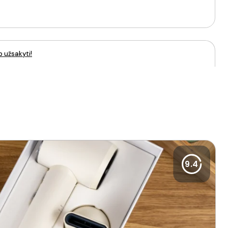
p užsakyti!
9.4