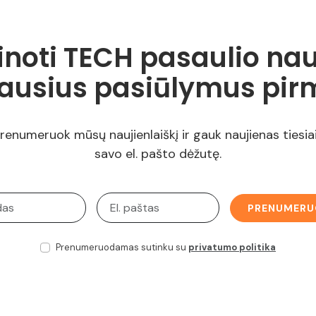
inoti TECH pasaulio nau
iausius pasiūlymus pir
renumeruok mūsų naujienlaiškį ir gauk naujienas tiesiai
savo el. pašto dėžutę.
PRENUMERU
Prenumeruodamas sutinku su
privatumo politika