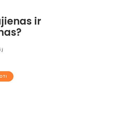
jienas ir
mas?
 į
OTI