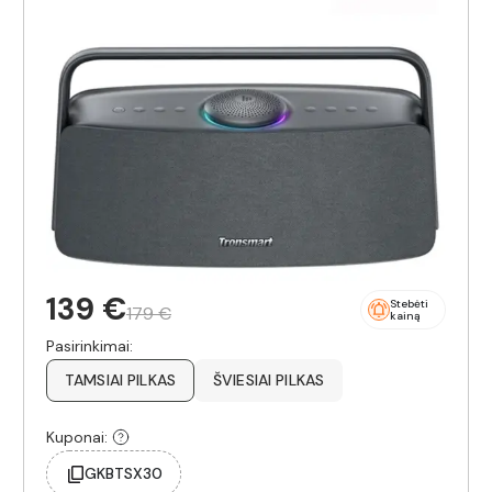
139 €
Stebėti
179 €
kainą
Pasirinkimai:
TAMSIAI PILKAS
ŠVIESIAI PILKAS
Kuponai:
GKBTSX30