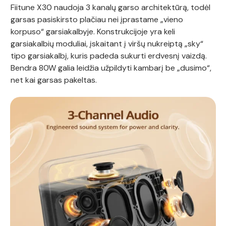
Fiitune X30 naudoja 3 kanalų garso architektūrą, todėl
garsas pasiskirsto plačiau nei įprastame „vieno
korpuso“ garsiakalbyje. Konstrukcijoje yra keli
garsiakalbių moduliai, įskaitant į viršų nukreiptą „sky“
tipo garsiakalbį, kuris padeda sukurti erdvesnį vaizdą.
Bendra 80W galia leidžia užpildyti kambarį be „dusimo“,
net kai garsas pakeltas.