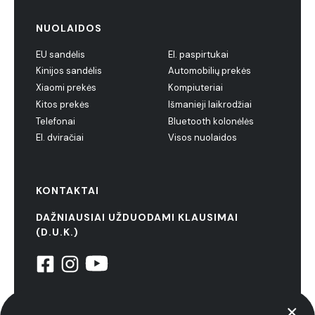
NUOLAIDOS
EU sandėlis
El. paspirtukai
Kinijos sandėlis
Automobilių prekės
Xiaomi prekės
Kompiuteriai
Kitos prekės
Išmanieji laikrodžiai
Telefonai
Bluetooth kolonėlės
El. dviračiai
Visos nuolaidos
KONTAKTAI
DAŽNIAUSIAI UŽDUODAMI KLAUSIMAI
(D.U.K.)
© 2022 NiuxTech. Visos teisės saugomos