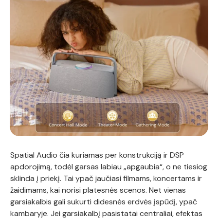
Spatial Audio čia kuriamas per konstrukciją ir DSP
apdorojimą, todėl garsas labiau „apgaubia“, o ne tiesiog
sklinda į priekį. Tai ypač jaučiasi filmams, koncertams ir
žaidimams, kai norisi platesnės scenos. Net vienas
garsiakalbis gali sukurti didesnės erdvės įspūdį, ypač
kambaryje. Jei garsiakalbį pasistatai centraliai, efektas