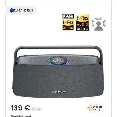
EU SANDĖLIS
139 €
Stebėti
179 €
kainą
Pasirinkimai: