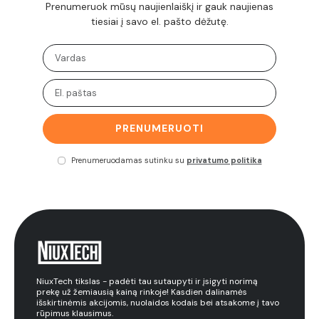
Prenumeruok mūsų naujienlaiškį ir gauk naujienas
tiesiai į savo el. pašto dėžutę.
PRENUMERUOTI
Prenumeruodamas sutinku su
privatumo politika
NiuxTech tikslas - padėti tau sutaupyti ir įsigyti norimą
prekę už žemiausią kainą rinkoje! Kasdien dalinamės
išskirtinėmis akcijomis, nuolaidos kodais bei atsakome į tavo
rūpimus klausimus.