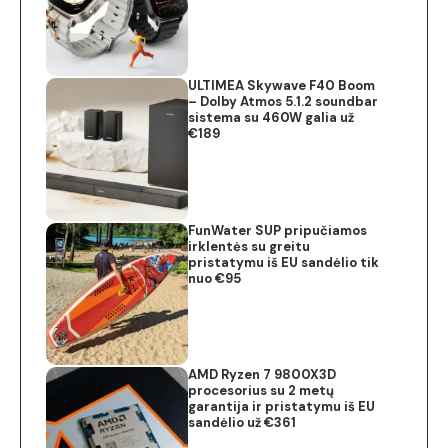
ULTIMEA Skywave F40 Boom
– Dolby Atmos 5.1.2 soundbar
sistema su 460W galia už
€189
FunWater SUP pripučiamos
irklentės su greitu
pristatymu iš EU sandėlio tik
nuo €95
AMD Ryzen 7 9800X3D
procesorius su 2 metų
garantija ir pristatymu iš EU
sandėlio už €361