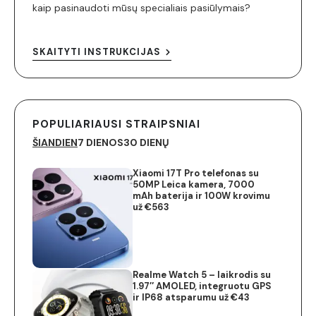
kaip pasinaudoti mūsų specialiais pasiūlymais?
SKAITYTI INSTRUKCIJAS
POPULIARIAUSI STRAIPSNIAI
ŠIANDIEN
7 DIENOS
30 DIENŲ
Xiaomi 17T Pro telefonas su
50MP Leica kamera, 7000
mAh baterija ir 100W krovimu
už €563
Realme Watch 5 – laikrodis su
1.97″ AMOLED, integruotu GPS
ir IP68 atsparumu už €43