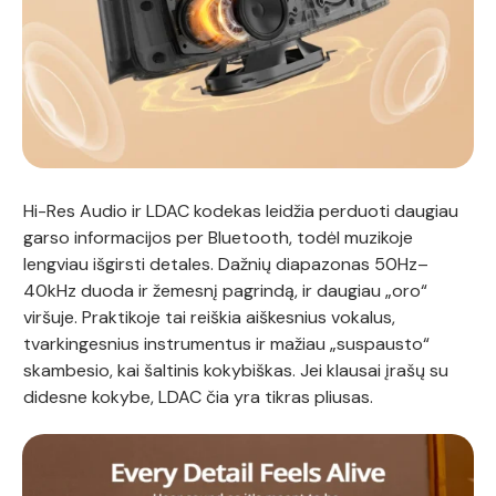
Hi-Res Audio ir LDAC kodekas leidžia perduoti daugiau
garso informacijos per Bluetooth, todėl muzikoje
lengviau išgirsti detales. Dažnių diapazonas 50Hz–
40kHz duoda ir žemesnį pagrindą, ir daugiau „oro“
viršuje. Praktikoje tai reiškia aiškesnius vokalus,
tvarkingesnius instrumentus ir mažiau „suspausto“
skambesio, kai šaltinis kokybiškas. Jei klausai įrašų su
didesne kokybe, LDAC čia yra tikras pliusas.