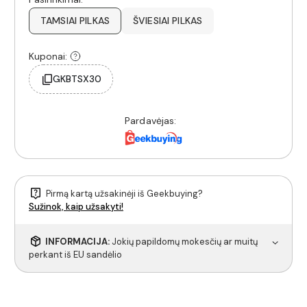
TAMSIAI PILKAS
ŠVIESIAI PILKAS
Kuponai:
GKBTSX30
Pardavėjas:
Pirmą kartą užsakinėji iš Geekbuying?
Sužinok, kaip užsakyti!
INFORMACIJA:
Jokių papildomų mokesčių ar muitų
perkant iš EU sandėlio