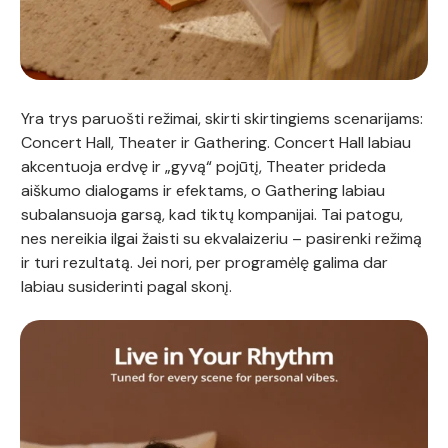
Yra trys paruošti režimai, skirti skirtingiems scenarijams:
Concert Hall, Theater ir Gathering. Concert Hall labiau
akcentuoja erdvę ir „gyvą“ pojūtį, Theater prideda
aiškumo dialogams ir efektams, o Gathering labiau
subalansuoja garsą, kad tiktų kompanijai. Tai patogu,
nes nereikia ilgai žaisti su ekvalaizeriu – pasirenki režimą
ir turi rezultatą. Jei nori, per programėlę galima dar
labiau susiderinti pagal skonį.