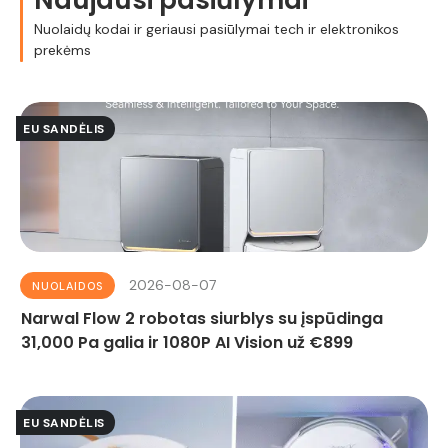
Naujausi pasiūlymai
Nuolaidų kodai ir geriausi pasiūlymai tech ir elektronikos
prekėms
EU SANDĖLIS
2026-08-07
NUOLAIDOS
Narwal Flow 2 robotas siurblys su įspūdinga
31,000 Pa galia ir 1080P AI Vision už €899
EU SANDĖLIS