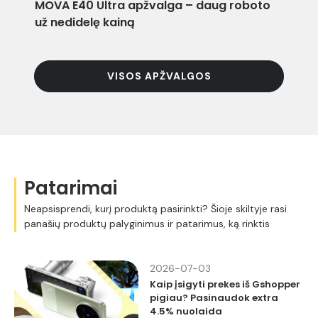
MOVA E40 Ultra apžvalga – daug roboto
El
už nedidelę kainą
b
VISOS APŽVALGOS
Patarimai
Neapsisprendi, kurį produktą pasirinkti? Šioje skiltyje rasi
panašių produktų palyginimus ir patarimus, ką rinktis
2026-07-03
Kaip įsigyti prekes iš Gshopper
pigiau? Pasinaudok extra
4.5% nuolaida