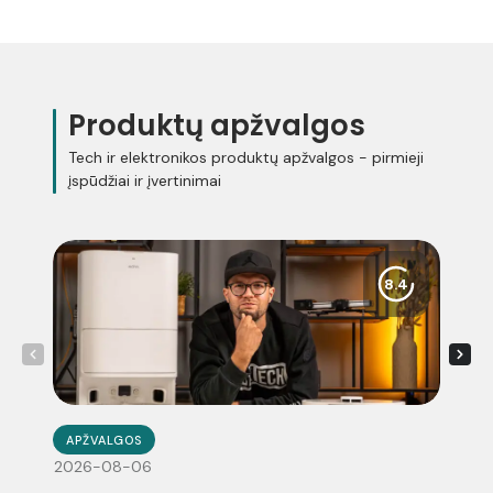
Produktų apžvalgos
Tech ir elektronikos produktų apžvalgos - pirmieji
įspūdžiai ir įvertinimai
8.4
APŽVALGOS
2026-08-06
2