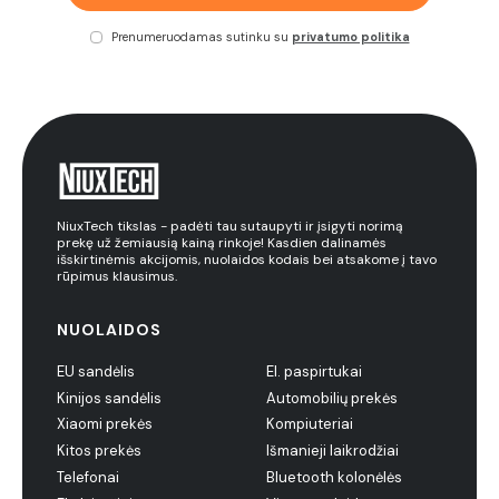
Prenumeruodamas sutinku su
privatumo politika
NiuxTech tikslas - padėti tau sutaupyti ir įsigyti norimą
prekę už žemiausią kainą rinkoje! Kasdien dalinamės
išskirtinėmis akcijomis, nuolaidos kodais bei atsakome į tavo
rūpimus klausimus.
NUOLAIDOS
EU sandėlis
El. paspirtukai
Kinijos sandėlis
Automobilių prekės
Xiaomi prekės
Kompiuteriai
Kitos prekės
Išmanieji laikrodžiai
Telefonai
Bluetooth kolonėlės