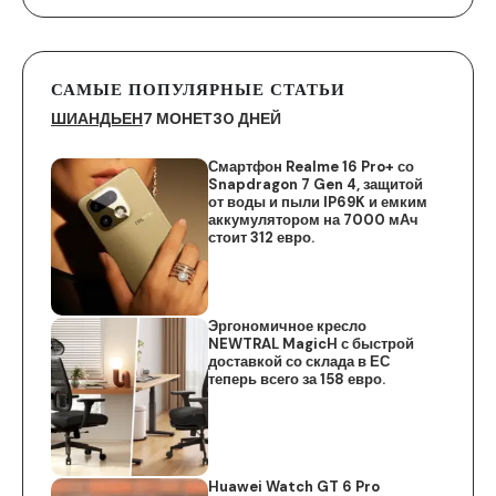
САМЫЕ ПОПУЛЯРНЫЕ СТАТЬИ
ШИАНДЬЕН
7 МОНЕТ
30 ДНЕЙ
Смартфон Realme 16 Pro+ со
Snapdragon 7 Gen 4, защитой
от воды и пыли IP69K и емким
аккумулятором на 7000 мАч
стоит 312 евро.
Эргономичное кресло
NEWTRAL MagicH с быстрой
доставкой со склада в ЕС
теперь всего за 158 евро.
Huawei Watch GT 6 Pro