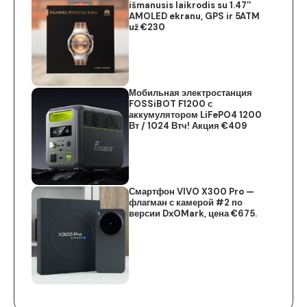
išmanusis laikrodis su 1.47″
AMOLED ekranu, GPS ir 5ATM
už €230
Мобильная электростанция
FOSSiBOT F1200 с
аккумулятором LiFePO4 1200
Вт / 1024 Втч! Акция €409
Смартфон VIVO X300 Pro —
флагман с камерой #2 по
версии DxOMark, цена €675.