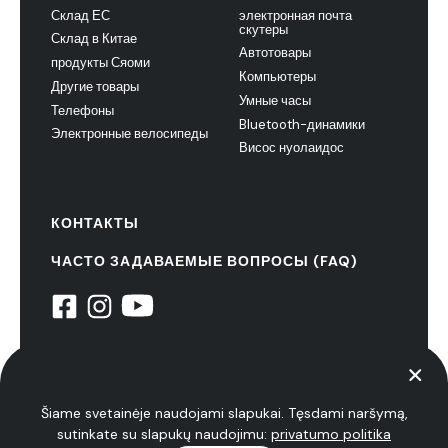
Склад ЕС
электронная почта
скутеры
Склад в Китае
Автотовары
продукты Сяоми
Компьютеры
Другие товары
Умные часы
Телефоны
Bluetooth-динамики
Электронные велосипеды
Висос нуолаидос
КОНТАКТЫ
ЧАСТО ЗАДАВАЕМЫЕ ВОПРОСЫ (FAQ)
© 2022 НиуксТех. все права защищены
политика конфиденциальности
Šiame svetainėje naudojami slapukai. Tęsdami naršymą,
sutinkate su slapukų naudojimu:
privatumo politika