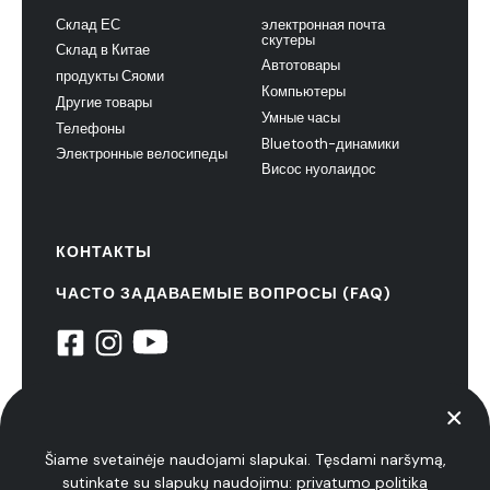
Склад ЕС
электронная почта
скутеры
Склад в Китае
Автотовары
продукты Сяоми
Компьютеры
Другие товары
Умные часы
Телефоны
Bluetooth-динамики
Электронные велосипеды
Висос нуолаидос
КОНТАКТЫ
ЧАСТО ЗАДАВАЕМЫЕ ВОПРОСЫ (FAQ)
© 2022 НиуксТех. все права защищены
политика конфиденциальности
Šiame svetainėje naudojami slapukai. Tęsdami naršymą,
sutinkate su slapukų naudojimu:
privatumo politika