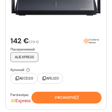
142 €
Стебети
179 €
каина
Пасиринкимай:
ALIEXPRESS
Купонай:
AECD20
AFEJ20
Pardavėjas:
УЖСАКИТИ