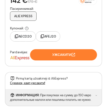
142 €
179 €
каина
Пасиринкимай:
ALIEXPRESS
Купонай:
AECD20
AFEJ20
Pardavėjas:
УЖСАКИТИ
Pirmą kartą užsakinėji iš AliExpress?
Сужинок, каип ужсакити!
ИНФОРМАЦИЯ:
При покупках на сумму до 150 евро
дополнительные налоги или пошлины платить не нужно.