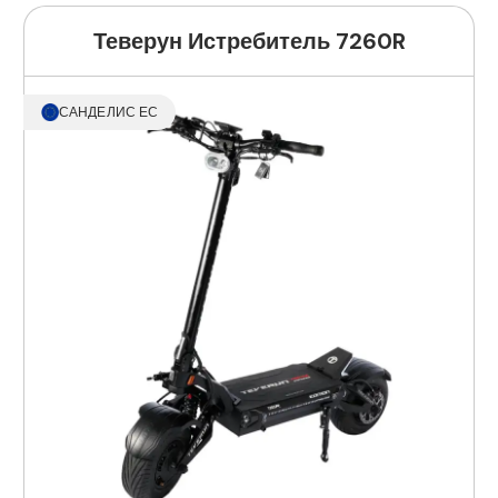
Теверун Истребитель 7260R
САНДЕЛИС ЕС