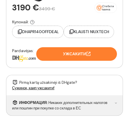
3190 €
Стебети
3499 €
каина
Купонай:
DHAPR140OFFDEAL
KLAUSTI NIUXTECH
Pardavėjas:
УЖСАКИТИ
Pirmą kartą užsakinėji iš DHgate?
Сужинок, каип ужсакити!
ИНФОРМАЦИЯ:
Никаких дополнительных налогов
или пошлин при покупке со склада в ЕС