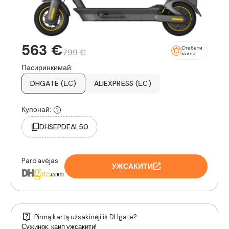
563 €
Стебети
799 €
каина
Пасиринкимай:
DHGATE (ЕС)
ALIEXPRESS (ЕС)
Купонай:
DHSEPDEAL50
Pardavėjas:
УЖСАКИТИ
Pirmą kartą užsakinėji iš DHgate?
Сужинок, каип ужсакити!