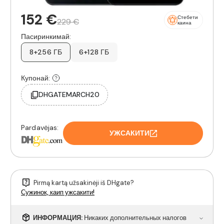
152 €
Стебети
229 €
каина
Пасиринкимай:
8+256 ГБ
6+128 ГБ
Купонай:
DHGATEMARCH20
Pardavėjas:
УЖСАКИТИ
Pirmą kartą užsakinėji iš DHgate?
Сужинок, каип ужсакити!
ИНФОРМАЦИЯ:
Никаких дополнительных налогов