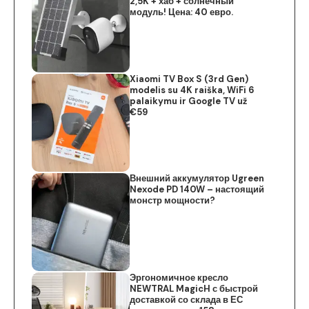
2,5K + хаб + солнечный
модуль! Цена: 40 евро.
Xiaomi TV Box S (3rd Gen)
modelis su 4K raiška, WiFi 6
palaikymu ir Google TV už
€59
Внешний аккумулятор Ugreen
Nexode PD 140W – настоящий
монстр мощности?
Эргономичное кресло
NEWTRAL MagicH с быстрой
доставкой со склада в ЕС