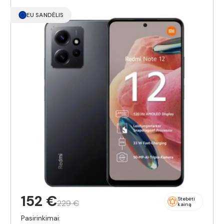
EU SANDĖLIS
152 €
Stebėti
229 €
kainą
Pasirinkimai: