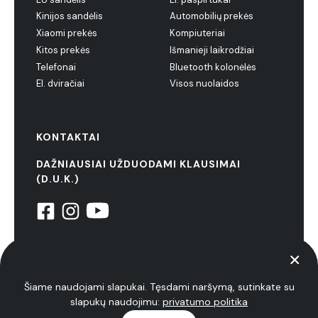
Kinijos sandėlis
Automobilių prekės
Xiaomi prekės
Kompiuteriai
Kitos prekės
Išmanieji laikrodžiai
Telefonai
Bluetooth kolonėlės
El. dviračiai
Visos nuolaidos
KONTAKTAI
DAŽNIAUSIAI UŽDUODAMI KLAUSIMAI
(D.U.K.)
© 2022 NiuxTech. Visos teisės saugomos
Privatumo politika
Šiame naudojami slapukai. Tęsdami naršymą, sutinkate su
slapukų naudojimu:
privatumo politika