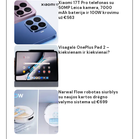
Xiaomi 17T Pro telefonas su
50MP Leica kamera, 7000
mAh baterija ir 100W krovimu
už €563
Visagalė OnePlus Pad 2 –
kiekvienam ir kiekvienai?
Narwal Flow robotas siurblys
su naujos kartos drėgno
valymo sistema už €699