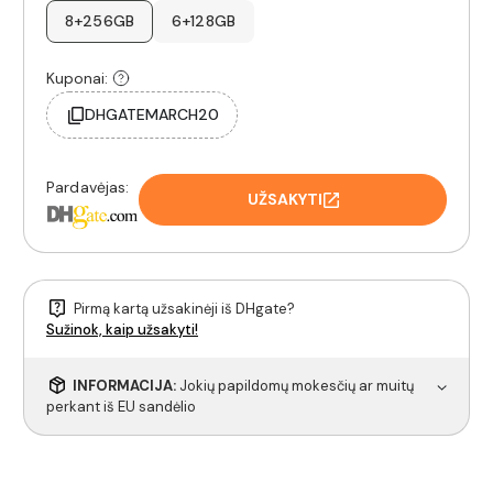
8+256GB
6+128GB
Kuponai:
DHGATEMARCH20
Pardavėjas:
UŽSAKYTI
Pirmą kartą užsakinėji iš DHgate?
Sužinok, kaip užsakyti!
INFORMACIJA:
Jokių papildomų mokesčių ar muitų
perkant iš EU sandėlio