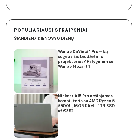
POPULIARIAUSI STRAIPSNIAI
ŠIANDIEN
7 DIENOS
30 DIENŲ
Wanbo DaVinci 1 Pro – ką
sugeba šis biudžetinis
projektorius? Palyginom su
Wanbo Mozart 1
Ninkear A15 Pro nešiojamas
kompiuteris su AMD Ryzen 5
5500U, 16GB RAM + 1TB SSD
už €392