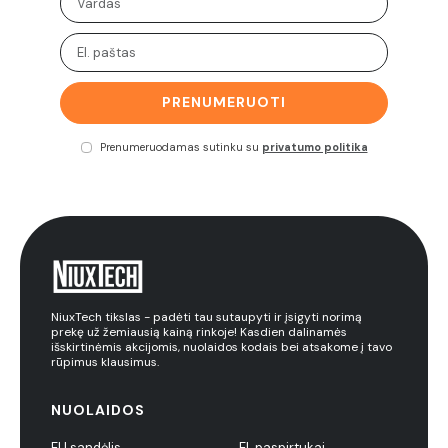
PRENUMERUOTI
Prenumeruodamas sutinku su
privatumo politika
NiuxTech tikslas - padėti tau sutaupyti ir įsigyti norimą
prekę už žemiausią kainą rinkoje! Kasdien dalinamės
išskirtinėmis akcijomis, nuolaidos kodais bei atsakome į tavo
rūpimus klausimus.
NUOLAIDOS
EU sandėlis
El. paspirtukai