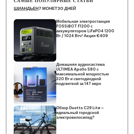
САМЫЕ ПОПУЛЯРНЫЕ СТАТЬИ
ШИАНДЬЕН
7 МОНЕТ
30 ДНЕЙ
Мобильная электростанция
FOSSiBOT F1200 с
аккумулятором LiFePO4 1200
Вт / 1024 Втч! Акция €409
Домашняя аудиосистема
ULTIMEA Apollo S80 с
максимальной мощностью
320 Вт и светодиодной
подсветкой за 147 евро
Обзор Duotts C29 Lite –
идеальный городской
электровелосипед?