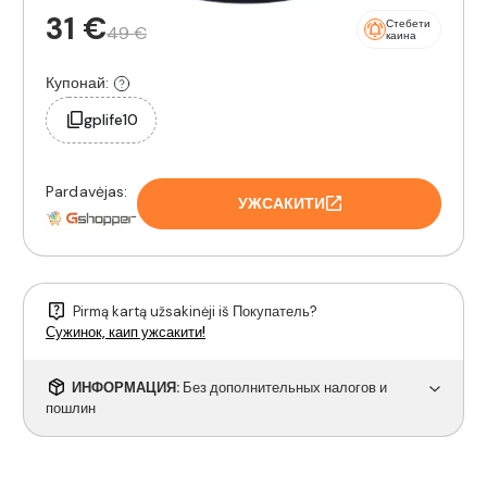
31 €
Стебети
49 €
каина
Купонай:
gplife10
Pardavėjas:
УЖСАКИТИ
Pirmą kartą užsakinėji iš Покупатель?
Сужинок, каип ужсакити!
ИНФОРМАЦИЯ:
Без дополнительных налогов и
пошлин