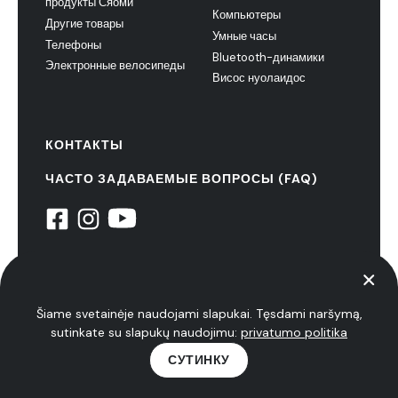
продукты Сяоми
Компьютеры
Другие товары
Умные часы
Телефоны
Bluetooth-динамики
Электронные велосипеды
Висос нуолаидос
КОНТАКТЫ
ЧАСТО ЗАДАВАЕМЫЕ ВОПРОСЫ (FAQ)
© 2022 НиуксТех. все права защищены
политика конфиденциальности
Šiame svetainėje naudojami slapukai. Tęsdami naršymą,
sutinkate su slapukų naudojimu:
privatumo politika
СУТИНКУ
Нуолаидос
Апжвалгос
Советы
Науиенос