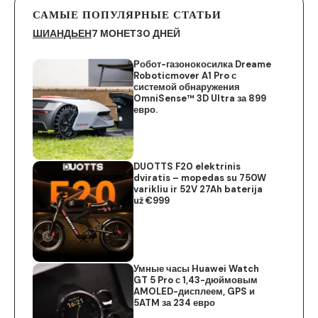
САМЫЕ ПОПУЛЯРНЫЕ СТАТЬИ
ШИАНДЬЕН
7 МОНЕТ
30 ДНЕЙ
Робот-газонокосилка Dreame
Roboticmover A1 Pro с
системой обнаружения
OmniSense™ 3D Ultra за 899
евро.
DUOTTS F20 elektrinis
dviratis – mopedas su 750W
varikliu ir 52V 27Ah baterija
už €999
Умные часы Huawei Watch
GT 5 Pro с 1,43-дюймовым
AMOLED-дисплеем, GPS и
5ATM за 234 евро