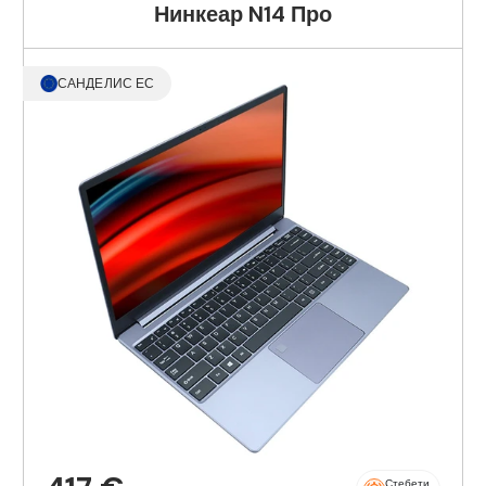
Нинкеар N14 Про
САНДЕЛИС ЕС
Стебети