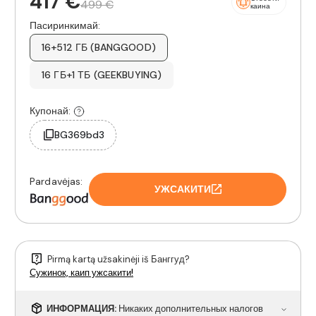
417 €
499 €
каина
Пасиринкимай:
16+512 ГБ (BANGGOOD)
16 ГБ+1 ТБ (GEEKBUYING)
Купонай:
BG369bd3
Pardavėjas:
УЖСАКИТИ
Pirmą kartą užsakinėji iš Банггуд?
Сужинок, каип ужсакити!
ИНФОРМАЦИЯ:
Никаких дополнительных налогов