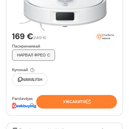
169 €
Стебети
249 €
каина
Пасиринкимай:
НАРВАЛ ФРЕО С
Купонай:
NAWALFSH
Pardavėjas:
УЖСАКИТИ