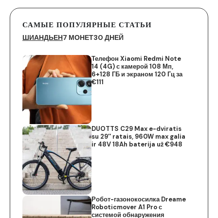
САМЫЕ ПОПУЛЯРНЫЕ СТАТЬИ
ШИАНДЬЕН
7 МОНЕТ
30 ДНЕЙ
Телефон Xiaomi Redmi Note
14 (4G) с камерой 108 Мп,
6+128 ГБ и экраном 120 Гц за
€111
DUOTTS C29 Max e-dviratis
su 29″ ratais, 960W max galia
ir 48V 18Ah baterija už €948
Робот-газонокосилка Dreame
Roboticmover A1 Pro с
системой обнаружения