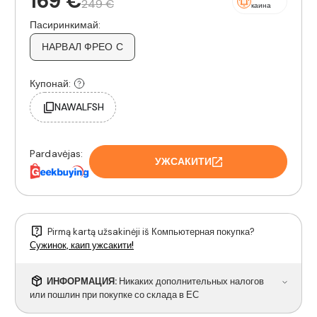
169 €
249 €
каина
Пасиринкимай:
НАРВАЛ ФРЕО С
Купонай:
NAWALFSH
Pardavėjas:
УЖСАКИТИ
Pirmą kartą užsakinėji iš Компьютерная покупка?
Сужинок, каип ужсакити!
ИНФОРМАЦИЯ:
Никаких дополнительных налогов
или пошлин при покупке со склада в ЕС