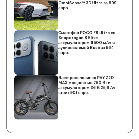
OmniSense™ 3D Ultra за 899
евро.
Смартфон POCO F8 Ultra со
Snapdragon 8 Elite,
аккумулятором 6500 мАч и
аудиосистемой Bose за 564
евро.
Электровелосипед PVY Z20
MAX мощностью 750 Вт и
аккумулятором 36 В 25,6 Ач
стоит 901 евро.