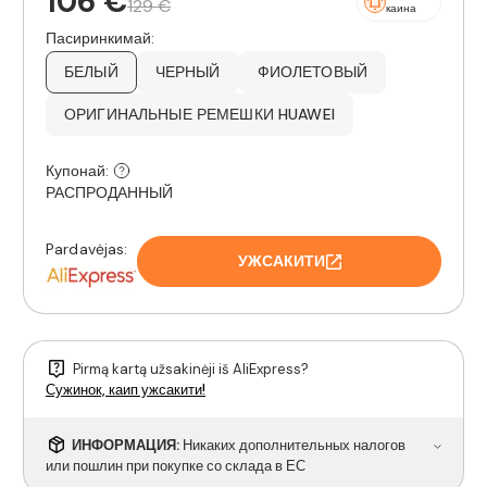
106 €
129 €
каина
Пасиринкимай:
БЕЛЫЙ
ЧЕРНЫЙ
ФИОЛЕТОВЫЙ
ОРИГИНАЛЬНЫЕ РЕМЕШКИ HUAWEI
Купонай:
РАСПРОДАННЫЙ
Pardavėjas:
УЖСАКИТИ
Pirmą kartą užsakinėji iš AliExpress?
Сужинок, каип ужсакити!
ИНФОРМАЦИЯ:
Никаких дополнительных налогов
или пошлин при покупке со склада в ЕС