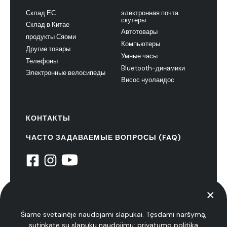
Склад ЕС
электронная почта
скутеры
Склад в Китае
Автотовары
продукты Сяоми
Компьютеры
Другие товары
Умные часы
Телефоны
Bluetooth-динамики
Электронные велосипеды
Висос нуолаидос
КОНТАКТЫ
ЧАСТО ЗАДАВАЕМЫЕ ВОПРОСЫ (FAQ)
© 2022 НиуксТех. все права защищены
политика конфиденциальности
Šiame svetainėje naudojami slapukai. Tęsdami naršymą,
sutinkate su slapukų naudojimu:
privatumo politika