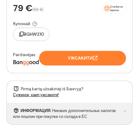
79 €
Стебети
99 €
каина
Купонай:
BGHW210
Pardavėjas:
УЖСАКИТИ
Pirmą kartą užsakinėji iš Банггуд?
Сужинок, каип ужсакити!
ИНФОРМАЦИЯ:
Никаких дополнительных налогов
или пошлин при покупке со склада в ЕС