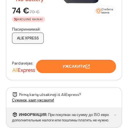
74 €
Стебети
79 €
каина
AKCIJINĖ KAINA!
Пасиринкимай:
ALIEXPRESS
Pardavėjas:
УЖСАКИТИ
Pirmą kartą užsakinėji iš AliExpress?
Сужинок, каип ужсакити!
ИНФОРМАЦИЯ:
При покупках на сумму до 150 евро
дополнительные налоги или пошлины платить не нужно.