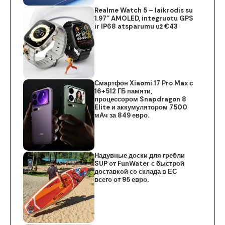
Realme Watch 5 – laikrodis su
1.97″ AMOLED, integruotu GPS
ir IP68 atsparumu už €43
Смартфон Xiaomi 17 Pro Max с
16+512 ГБ памяти,
процессором Snapdragon 8
Elite и аккумулятором 7500
мАч за 849 евро.
Надувные доски для гребли
SUP от FunWater с быстрой
доставкой со склада в ЕС
всего от 95 евро.