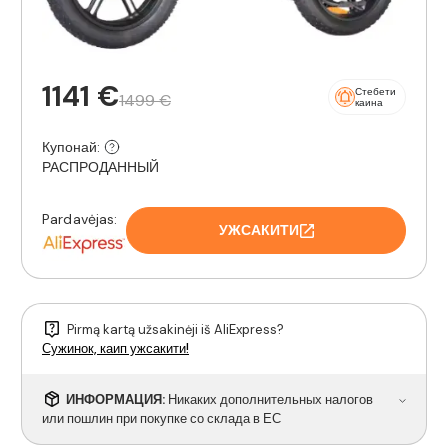
1141 €
Стебети
1499 €
каина
Купонай:
РАСПРОДАННЫЙ
Pardavėjas:
УЖСАКИТИ
Pirmą kartą užsakinėji iš AliExpress?
Сужинок, каип ужсакити!
ИНФОРМАЦИЯ:
Никаких дополнительных налогов
или пошлин при покупке со склада в ЕС