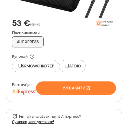
53 €
Стебети
69 €
каина
Пасиринкимай:
ALIEXPRESS
Купонай:
SRMGW6HKD7EP
AFO10
Pardavėjas:
УЖСАКИТИ
Pirmą kartą užsakinėji iš AliExpress?
Сужинок, каип ужсакити!