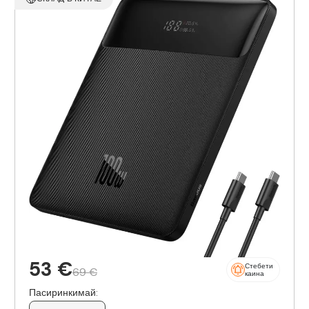
53 €
Стебети
69 €
каина
Пасиринкимай: