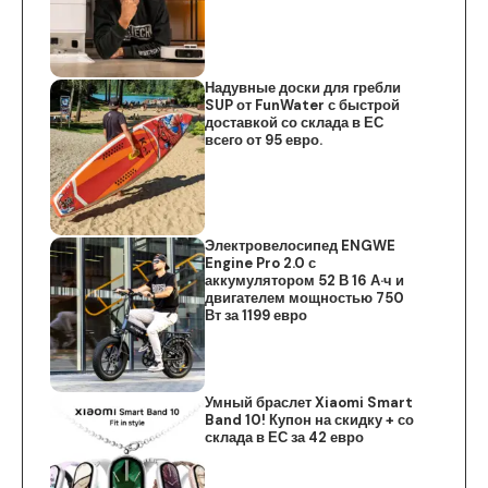
Надувные доски для гребли
SUP от FunWater с быстрой
доставкой со склада в ЕС
всего от 95 евро.
Электровелосипед ENGWE
Engine Pro 2.0 с
аккумулятором 52 В 16 А·ч и
двигателем мощностью 750
Вт за 1199 евро
Умный браслет Xiaomi Smart
Band 10! Купон на скидку + со
склада в ЕС за 42 евро