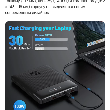
тонкому (~17 мм), легкому (~490 г) и компактному (162
× 143 × 18 мм) корпусу он выделяется своим
современным дизайном.