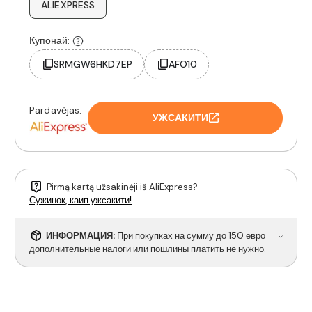
ALIEXPRESS
Купонай:
SRMGW6HKD7EP
AFO10
Pardavėjas:
УЖСАКИТИ
Pirmą kartą užsakinėji iš AliExpress?
Сужинок, каип ужсакити!
ИНФОРМАЦИЯ:
При покупках на сумму до 150 евро
дополнительные налоги или пошлины платить не нужно.