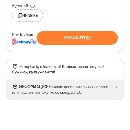
Купонай:
NNNBIKE
Pardavėjas:
УЖСАКИТИ
Pirmą kartą užsakinėji iš Компьютерная покупка?
Сужинок, каип ужсакити!
ИНФОРМАЦИЯ:
Никаких дополнительных налогов
или пошлин при покупке со склада в ЕС