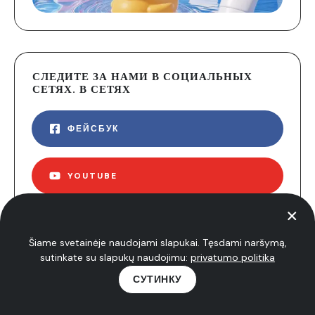
СЛЕДИТЕ ЗА НАМИ В СОЦИАЛЬНЫХ
СЕТЯХ. В СЕТЯХ
ФЕЙСБУК
YOUTUBE
ИНСТАГРАМ
Šiame svetainėje naudojami slapukai. Tęsdami naršymą,
sutinkate su slapukų naudojimu:
privatumo politika
СУТИНКУ
Нуолаидос
Апжвалгос
Советы
Науиенос