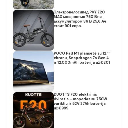
Электровелосипед PVY Z20
MAX мощностью 750 Вт и
аккумулятором 36 В 25,6 Ач
стоит 901 евро.
POCO Pad M1 planšetė su 12.1″
ekranu, Snapdragon 7s Gen 4
ir 12.000mAh baterija už €201
DUOTTS F20 elektrinis
dviratis – mopedas su 750W
varikliu ir 52V 27Ah baterija
už €999