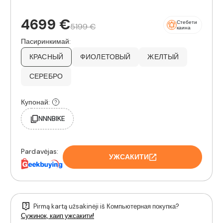
4699 €
Стебети
5199 €
каина
Пасиринкимай:
КРАСНЫЙ
ФИОЛЕТОВЫЙ
ЖЕЛТЫЙ
СЕРЕБРО
Купонай:
NNNBIKE
Pardavėjas:
УЖСАКИТИ
Pirmą kartą užsakinėji iš Компьютерная покупка?
Сужинок, каип ужсакити!