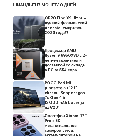
ШИАНДЬЕН
7 МОНЕТ
30 ДНЕЙ
OPPO Find X9 Ultra –
лучший флагманский
Android-смартфон
2026 года?!
Процессор AMD
Ryzen 9 9950X3D с 2-
летней гарантией и
доставкой со склада
в ЕС за 554 евро.
POCO Pad M1
planšetė su 12.1″
ekranu, Snapdragon
7s Gen 4 ir
12.000mAh baterija
už €201
Смартфон Xiaomi 17T
Pro с 50-
мегапиксельной
камерой Leica,
аккумулятором на