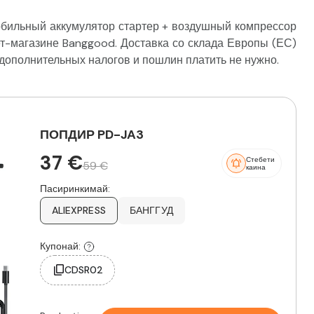
ильный аккумулятор стартер + воздушный компрессор
т-магазине Banggood. Доставка со склада Европы (ЕС)
х дополнительных налогов и пошлин платить не нужно.
ПОПДИР PD-JA3
37 €
Стебети
59 €
каина
Пасиринкимай:
ALIEXPRESS
БАНГГУД
Купонай:
CDSR02