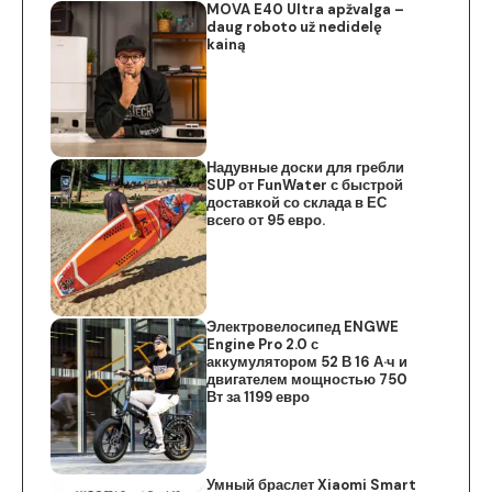
MOVA E40 Ultra apžvalga –
daug roboto už nedidelę
kainą
Надувные доски для гребли
SUP от FunWater с быстрой
доставкой со склада в ЕС
всего от 95 евро.
Электровелосипед ENGWE
Engine Pro 2.0 с
аккумулятором 52 В 16 А·ч и
двигателем мощностью 750
Вт за 1199 евро
Умный браслет Xiaomi Smart