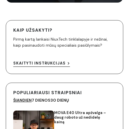
KAIP UŽSAKYTI?
Pirmą kartą lankaisi NiuxTech tinklalapyje ir nežinai,
kaip pasinaudoti mūsų specialiais pasiūlymais?
SKAITYTI INSTRUKCIJAS
POPULIARIAUSI STRAIPSNIAI
ŠIANDIEN
7 DIENOS
30 DIENŲ
MOVA E40 Ultra apžvalga –
daug roboto už nedidelę
kainą