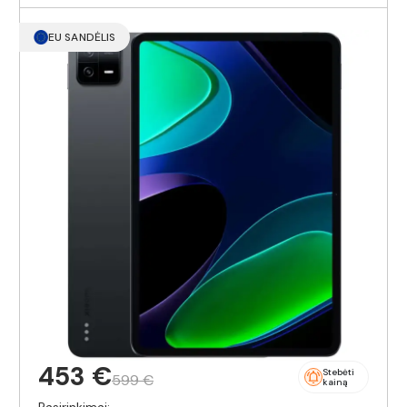
EU SANDĖLIS
453 €
Stebėti
599 €
kainą
Pasirinkimai: