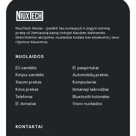
NiuxTech tikslas - padėti tau sutaupyti ir įsigyti norimą
prekę už žemiausią kainą rinkoje! Kasdien dalinamės
išskirtinėmis akcijomis, nuolaidos kodais bei atsakome į tavo
rūpimus klausimus.
NUOLAIDOS
EU sandėlis
El. paspirtukai
Kinijos sandėlis
Automobilių prekės
Xiaomi prekės
Kompiuteriai
Kitos prekės
Išmanieji laikrodžiai
Telefonai
Bluetooth kolonėlės
El. dviračiai
Visos nuolaidos
KONTAKTAI