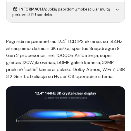
INFORMACIJA:
Jokių papildomų mokesčių ar muitų
perkant iš EU sandėlio
Pagrindiniai parametrai: 12.4" LCD IPS ekranas su 144Hz
atnaujinimo dažniu ir 3K raiška, spartus Snapdragon 8
Gen 2 procesorius, net 10.000mAh baterija, super
greitas 120W įkrovimas, 50MP galinė kamera, 32MP
priekinė "selfie" kamera, palaiko Dolby Atmos, WiFi 7, USB
3.2 Gen 1, atkeliauja su Hyper OS operacine sitema.