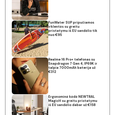
FunWater SUP pripučiamos
irklentės su greitu
pristatymu iš EU sandėlio tik
nuo €95
Realme 16 Pro+ telefonas su
Snapdragon 7 Gen 4, IP69K ir
talpia 7000mAh baterija už
€312
Ergonominė kėdė NEWTRAL
MagicH su greitu pristatymu
iš EU sandėlio dabar už €158