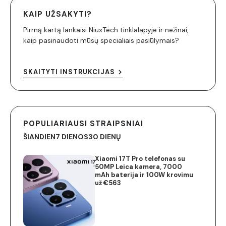
KAIP UŽSAKYTI?
Pirmą kartą lankaisi NiuxTech tinklalapyje ir nežinai,
kaip pasinaudoti mūsų specialiais pasiūlymais?
SKAITYTI INSTRUKCIJAS
POPULIARIAUSI STRAIPSNIAI
ŠIANDIEN
7 DIENOS
30 DIENŲ
Xiaomi 17T Pro telefonas su
50MP Leica kamera, 7000
mAh baterija ir 100W krovimu
už €563