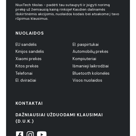
NiuxTech tikslas - padėti tau sutaupyti ir įsigyti norimą
prekę už žemiausią kainą rinkoje! Kasdien dalinamės
išskirtinėmis akcijomis, nuolaidos kodais bei atsakome į tavo
rūpimus klausimus.
NUOLAIDOS
EU sandėlis
El. paspirtukai
Kinijos sandėlis
Automobilių prekės
Xiaomi prekės
Kompiuteriai
Kitos prekės
Išmanieji laikrodžiai
Telefonai
Bluetooth kolonėlės
El. dviračiai
Visos nuolaidos
KONTAKTAI
DAŽNIAUSIAI UŽDUODAMI KLAUSIMAI
(D.U.K.)