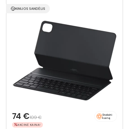
KINIJOS SANDĖLIS
74 €
Stebėti
109 €
kainą
AKCINĖ KAINA!