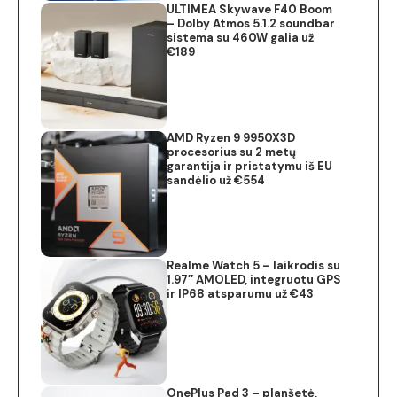
ULTIMEA Skywave F40 Boom
– Dolby Atmos 5.1.2 soundbar
sistema su 460W galia už
€189
AMD Ryzen 9 9950X3D
procesorius su 2 metų
garantija ir pristatymu iš EU
sandėlio už €554
Realme Watch 5 – laikrodis su
1.97″ AMOLED, integruotu GPS
ir IP68 atsparumu už €43
OnePlus Pad 3 – planšetė,