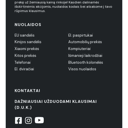
prekę už žemiausią kainą rinkoje! Kasdien dalinamės
išskirtinėmis akcijomis, nuolaidos kodais bei atsakome į tavo
rūpimus klausimus.
NUOLAIDOS
EU sandėlis
El. paspirtukai
Kinijos sandėlis
Automobilių prekės
Xiaomi prekės
Kompiuteriai
Kitos prekės
Išmanieji laikrodžiai
Telefonai
Bluetooth kolonėlės
El. dviračiai
Visos nuolaidos
KONTAKTAI
DAŽNIAUSIAI UŽDUODAMI KLAUSIMAI
(D.U.K.)