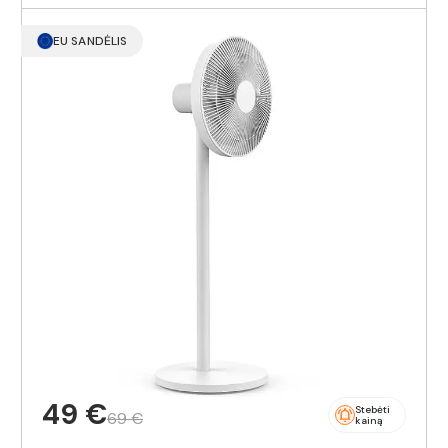
EU SANDĖLIS
49 €
Stebėti
69 €
kainą