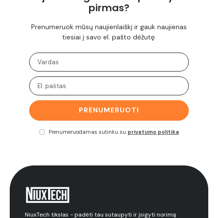
pirmas?
Prenumeruok mūsų naujienlaiškį ir gauk naujienas
tiesiai į savo el. pašto dėžutę.
PRENUMERUOTI
Prenumeruodamas sutinku su
privatumo politika
NiuxTech tikslas - padėti tau sutaupyti ir įsigyti norimą