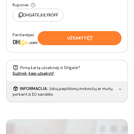
Kuponai:
DHGATEJULY8OFF
Pardavėjas:
UŽSAKYTI
Pirmą kartą užsakinėji iš DHgate?
Sužinok, kaip užsakyti!
INFORMACIJA:
Jokių papildomų mokesčių ar muitų
perkant iš EU sandėlio