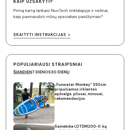
KAIP UŽSAKYTI?
Pirmą kartą lankaisi NiuxTech tinklalapyje ir nežinai,
kaip pasinaudoti mūsų specialiais pasiūlymais?
SKAITYTI INSTRUKCIJAS
POPULIARIAUSI STRAIPSNIAI
ŠIANDIEN
7 DIENOS
30 DIENŲ
„Funwater Monkey” 350cm
pripučiamos irklentės
apžvalga: pliusai, minusai,
rekomendacijos
Samebike LOTDM200-II: ką