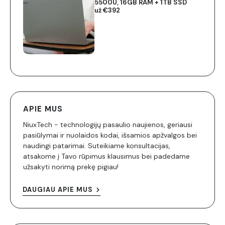
5500U, 16GB RAM + 1TB SSD
už €392
APIE MUS
NiuxTech - technologijų pasaulio naujienos, geriausi
pasiūlymai ir nuolaidos kodai, išsamios apžvalgos bei
naudingi patarimai. Suteikiame konsultacijas,
atsakome į Tavo rūpimus klausimus bei padedame
užsakyti norimą prekę pigiau!
DAUGIAU APIE MUS