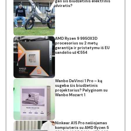
gali šis biudžetinis elektrinis
dviratis?
AMD Ryzen 9 9950X3D
procesorius su 2 metų
garantija ir pristatymu iš EU
sandėlio už €554
Wanbo DaVinci 1 Pro – ką
sugeba šis biudžetinis
projektorius? Palyginom su
Wanbo Mozart 1
Ninkear A15 Pro nešiojamas
kompiuteris su AMD Ryzen 5