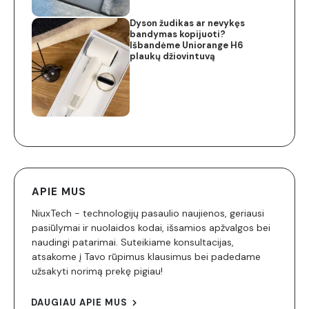
Dyson žudikas ar nevykęs
bandymas kopijuoti?
Išbandėme Uniorange H6
plaukų džiovintuvą
APIE MUS
NiuxTech - technologijų pasaulio naujienos, geriausi
pasiūlymai ir nuolaidos kodai, išsamios apžvalgos bei
naudingi patarimai. Suteikiame konsultacijas,
atsakome į Tavo rūpimus klausimus bei padedame
užsakyti norimą prekę pigiau!
DAUGIAU APIE MUS