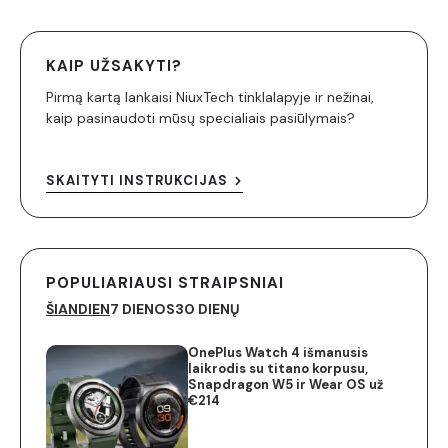
KAIP UŽSAKYTI?
Pirmą kartą lankaisi NiuxTech tinklalapyje ir nežinai,
kaip pasinaudoti mūsų specialiais pasiūlymais?
SKAITYTI INSTRUKCIJAS
POPULIARIAUSI STRAIPSNIAI
ŠIANDIEN
7 DIENOS
30 DIENŲ
OnePlus Watch 4 išmanusis
laikrodis su titano korpusu,
Snapdragon W5 ir Wear OS už
€214