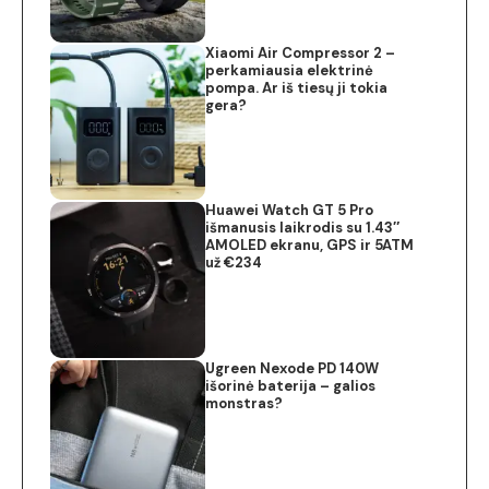
Xiaomi Air Compressor 2 –
perkamiausia elektrinė
pompa. Ar iš tiesų ji tokia
gera?
Huawei Watch GT 5 Pro
išmanusis laikrodis su 1.43″
AMOLED ekranu, GPS ir 5ATM
už €234
Ugreen Nexode PD 140W
išorinė baterija – galios
monstras?