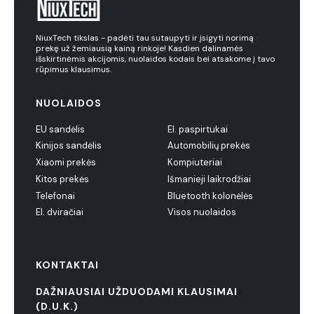
NiuxTech tikslas - padėti tau sutaupyti ir įsigyti norimą
prekę už žemiausią kainą rinkoje! Kasdien dalinamės
išskirtinėmis akcijomis, nuolaidos kodais bei atsakome į tavo
rūpimus klausimus.
NUOLAIDOS
EU sandėlis
El. paspirtukai
Kinijos sandėlis
Automobilių prekės
Xiaomi prekės
Kompiuteriai
Kitos prekės
Išmanieji laikrodžiai
Telefonai
Bluetooth kolonėlės
El. dviračiai
Visos nuolaidos
KONTAKTAI
DAŽNIAUSIAI UŽDUODAMI KLAUSIMAI
(D.U.K.)