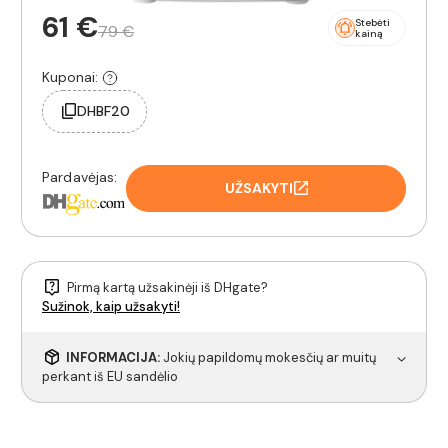
61 €
Stebėti
79 €
kainą
Kuponai:
DHBF20
Pardavėjas:
UŽSAKYTI
Pirmą kartą užsakinėji iš DHgate?
Sužinok, kaip užsakyti!
INFORMACIJA:
Jokių papildomų mokesčių ar muitų
perkant iš EU sandėlio