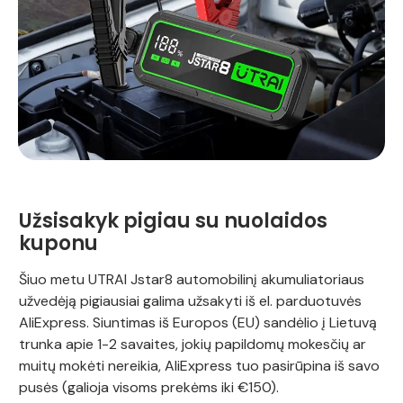
Užsisakyk pigiau su nuolaidos
kuponu
Šiuo metu UTRAI Jstar8 automobilinį akumuliatoriaus
užvedėją pigiausiai galima užsakyti iš el. parduotuvės
AliExpress. Siuntimas iš Europos (EU) sandėlio į Lietuvą
trunka apie 1-2 savaites, jokių papildomų mokesčių ar
muitų mokėti nereikia, AliExpress tuo pasirūpina iš savo
pusės (galioja visoms prekėms iki €150).