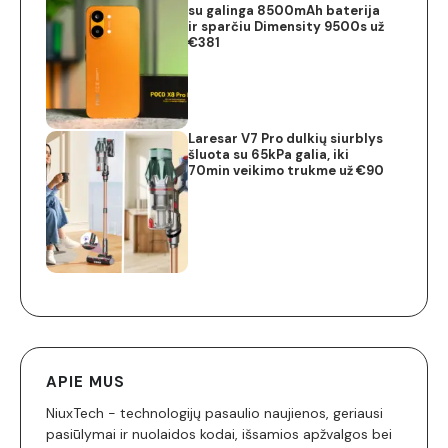
su galinga 8500mAh baterija
ir sparčiu Dimensity 9500s už
€381
Laresar V7 Pro dulkių siurblys
šluota su 65kPa galia, iki
70min veikimo trukme už €90
APIE MUS
NiuxTech - technologijų pasaulio naujienos, geriausi
pasiūlymai ir nuolaidos kodai, išsamios apžvalgos bei