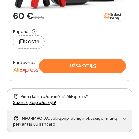
60 €
Stebėti
99 €
kainą
Kuponai:
12GS79
Pardavėjas:
UŽSAKYTI
Pirmą kartą užsakinėji iš AliExpress?
Sužinok, kaip užsakyti!
INFORMACIJA:
Jokių papildomų mokesčių ar muitų
perkant iš EU sandėlio