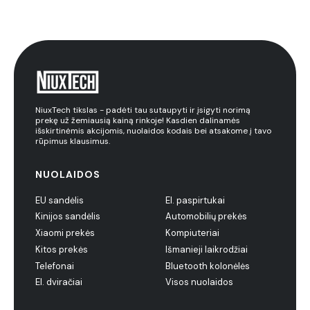
NiuxTech tikslas - padėti tau sutaupyti ir įsigyti norimą
prekę už žemiausią kainą rinkoje! Kasdien dalinamės
išskirtinėmis akcijomis, nuolaidos kodais bei atsakome į tavo
rūpimus klausimus.
NUOLAIDOS
EU sandėlis
El. paspirtukai
Kinijos sandėlis
Automobilių prekės
Xiaomi prekės
Kompiuteriai
Kitos prekės
Išmanieji laikrodžiai
Telefonai
Bluetooth kolonėlės
El. dviračiai
Visos nuolaidos