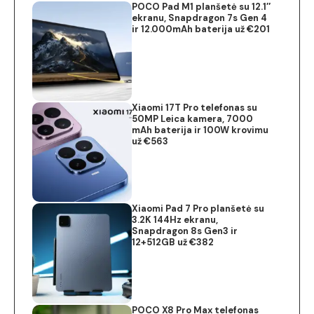
POCO Pad M1 planšetė su 12.1″
ekranu, Snapdragon 7s Gen 4
ir 12.000mAh baterija už €201
Xiaomi 17T Pro telefonas su
50MP Leica kamera, 7000
mAh baterija ir 100W krovimu
už €563
Xiaomi Pad 7 Pro planšetė su
3.2K 144Hz ekranu,
Snapdragon 8s Gen3 ir
12+512GB už €382
POCO X8 Pro Max telefonas