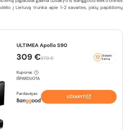
temą pigiausiai galima užsakyti iš Banggood elektroninės
ėlio į Lietuvą trunka apie 1-2 savaites, jokių papildomų
ULTIMEA Apollo S90
309 €
Stebėti
379 €
kainą
Kuponai:
IŠPARDUOTA
Pardavėjas:
UŽSAKYTI