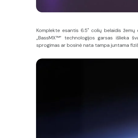
Komplekte esantis 6.5" colių belaidis žemų d
„BassMX™“ technologijos garsas išlieka šv
sprogimas ar bosinė nata tampa juntama fiziškai 