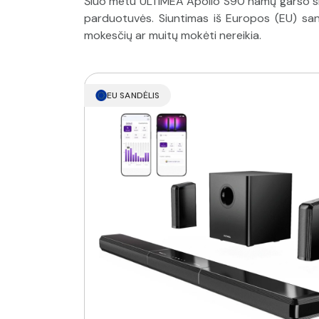
Šiuo metu ULTIMEA Apollo S90 namų garso sis
parduotuvės. Siuntimas iš Europos (EU) sand
mokesčių ar muitų mokėti nereikia.
EU SANDĖLIS