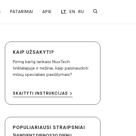
S
PATARIMAI
APIE
LT
EN
RU
KAIP UŽSAKYTI?
Pirmą kartą lankaisi NiuxTech
tinklalapyje ir nežinai, kaip pasinaudoti
mūsų specialiais pasiūlymais?
SKAITYTI INSTRUKCIJAS
POPULIARIAUSI STRAIPSNIAI
ŠIANDIEN
7 DIENOS
30 DIENŲ