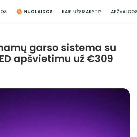
NOS
NUOLAIDOS
KAIP UŽSISAKYTI?
APŽVALGO
 namų garso sistema su
LED apšvietimu už €309