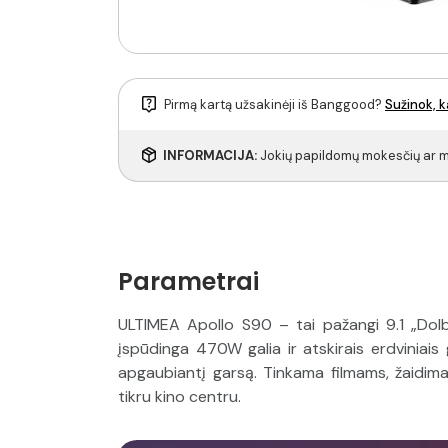
Pirmą kartą užsakinėji iš Banggood?
Sužinok, k
INFORMACIJA:
Jokių papildomų mokesčių ar mu
Parametrai
ULTIMEA Apollo S90 – tai pažangi 9.1 „Dol
įspūdinga 470W galia ir atskirais erdviniais g
apgaubiantį garsą. Tinkama filmams, žaidim
tikru kino centru.