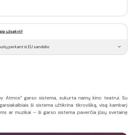
aip užsakyti!
itų perkant iš EU sandėlio
by Atmos“ garso sistema, sukurta namų kino teatrui. Su
arsiakalbiais ši sistema užtikrina tikrovišką, visą kambarį
ams ar muzikai – ši garso sistema paverčia jūsų svetainę