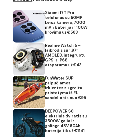
Xiaomi 17T Pro
telefonas su 50MP
Leica kamera, 7000
mAh baterija ir 100W
krovimu už €563
Realme Watch 5 –
laikrodis su 1.97″
AMOLED, integruotu
GPS ir IP68
atsparumu už €43
FunWater SUP
pripučiamos
irklentės su greitu
pristatymu iš EU
sandėlio tik nuo €95
DEEPOWER S8
elektrinis dviratis su
3500W galia ir
galinga 48V 60Ah
baterija tik už €1141