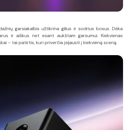
ažnių garsiakalbis užtikrina gilius ir sodrius bosus. Dėka
arus ir aiškus net esant aukštam garsumui. Kiekvienas
– tai patirtis, kuri priverčia įsijausti į kiekvieną sceną.