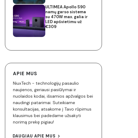
ULTIMEA Apollo S90
namų garso sistema
su 470W max. galia ir
LED apšvietimu už
€309
APIE MUS
NiuxTech - technologijų pasaulio
naujienos, geriausi pasiūlymai ir
nuolaidos kodai, išsamios apžvalgos bei
naudingi patarimai. Suteikiame
konsultacijas, atsakome į Tavo rūpimus
klausimus bei padedame užsakyti
norimą prekę pigiau!
DAUGIAU APIE MUS