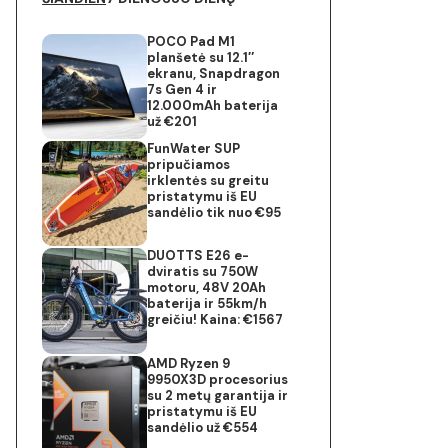
POCO Pad M1
planšetė su 12.1″
ekranu, Snapdragon
7s Gen 4 ir
12.000mAh baterija
už €201
FunWater SUP
pripučiamos
irklentės su greitu
pristatymu iš EU
sandėlio tik nuo €95
DUOTTS E26 e-
dviratis su 750W
motoru, 48V 20Ah
baterija ir 55km/h
greičiu! Kaina: €1567
AMD Ryzen 9
9950X3D procesorius
su 2 metų garantija ir
pristatymu iš EU
sandėlio už €554