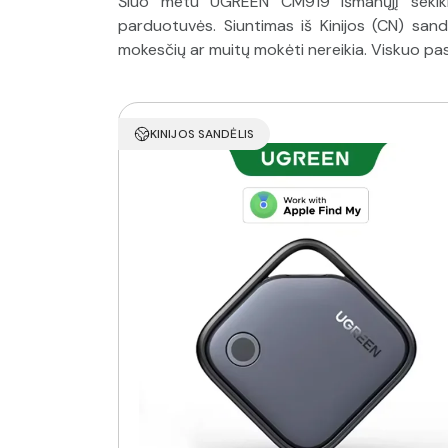
Šiuo metu UGREEN CM919 išmanųjį sekiklį
parduotuvės. Siuntimas iš Kinijos (CN) sand
mokesčių ar muitų mokėti nereikia. Viskuo pa
KINIJOS SANDĖLIS