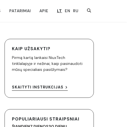
S
PATARIMAI
APIE
LT
EN
RU
KAIP UŽSAKYTI?
Pirmą kartą lankaisi NiuxTech
tinklalapyje ir nežinai, kaip pasinaudoti
mūsų specialiais pasiūlymais?
SKAITYTI INSTRUKCIJAS
POPULIARIAUSI STRAIPSNIAI
ŠIANDIEN
7 DIENOS
30 DIENŲ