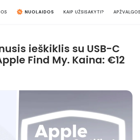
NOS
NUOLAIDOS
KAIP UŽSISAKYTI?
APŽVALGO
usis ieškiklis su USB-C
Apple Find My. Kaina: €12