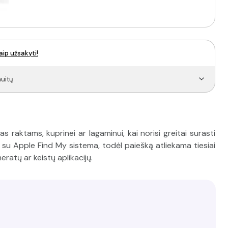
aip užsakyti!
uitų
 raktams, kuprinei ar lagaminui, kai norisi greitai surasti
i su Apple Find My sistema, todėl paiešką atliekama tiesiai
atų ar keistų aplikacijų.