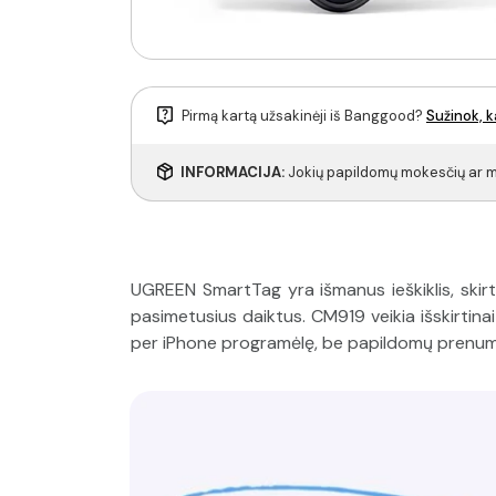
Pirmą kartą užsakinėji iš Banggood?
Sužinok, k
INFORMACIJA:
Jokių papildomų mokesčių ar m
UGREEN SmartTag yra išmanus ieškiklis, skirtas
pasimetusius daiktus. CM919 veikia išskirtina
per iPhone programėlę, be papildomų prenumer