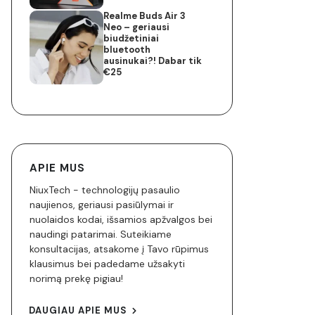
Realme Buds Air 3
Neo – geriausi
biudžetiniai
bluetooth
ausinukai?! Dabar tik
€25
APIE MUS
NiuxTech - technologijų pasaulio
naujienos, geriausi pasiūlymai ir
nuolaidos kodai, išsamios apžvalgos bei
naudingi patarimai. Suteikiame
konsultacijas, atsakome į Tavo rūpimus
klausimus bei padedame užsakyti
norimą prekę pigiau!
DAUGIAU APIE MUS