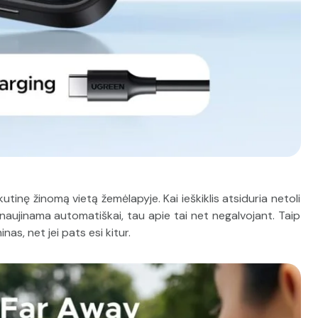
tinę žinomą vietą žemėlapyje. Kai ieškiklis atsiduria netoli
tnaujinama automatiškai, tau apie tai net negalvojant. Taip
nas, net jei pats esi kitur.