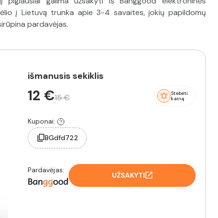
 pigiausiai galima užsakyti iš Banggood elektroninės
ėlio į Lietuvą trunka apie 3-4 savaites, jokių papildomų
sirūpina pardavėjas.
išmanusis sekiklis
12 €
Stebėti
15 €
kainą
Kuponai:
BGdfd722
Pardavėjas:
UŽSAKYTI