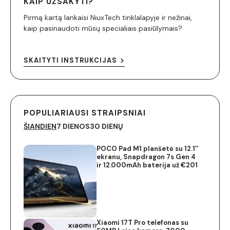
KAIP UŽSAKYTI?
Pirmą kartą lankaisi NiuxTech tinklalapyje ir nežinai,
kaip pasinaudoti mūsų specialiais pasiūlymais?
SKAITYTI INSTRUKCIJAS
POPULIARIAUSI STRAIPSNIAI
ŠIANDIEN
7 DIENOS
30 DIENŲ
POCO Pad M1 planšetė su 12.1″
ekranu, Snapdragon 7s Gen 4
ir 12.000mAh baterija už €201
Xiaomi 17T Pro telefonas su