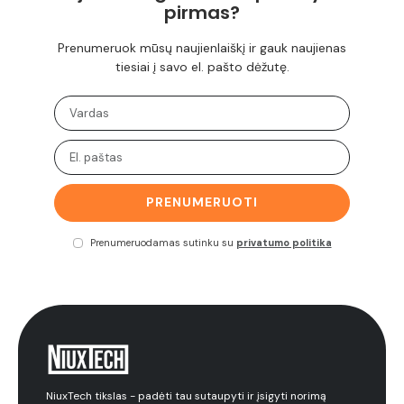
pirmas?
Prenumeruok mūsų naujienlaiškį ir gauk naujienas
tiesiai į savo el. pašto dėžutę.
PRENUMERUOTI
Prenumeruodamas sutinku su
privatumo politika
NiuxTech tikslas - padėti tau sutaupyti ir įsigyti norimą