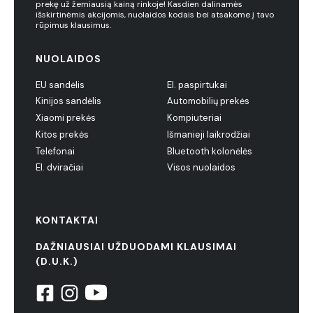
prekę už žemiausią kainą rinkoje! Kasdien dalinamės
išskirtinėmis akcijomis, nuolaidos kodais bei atsakome į tavo
rūpimus klausimus.
NUOLAIDOS
EU sandėlis
El. paspirtukai
Kinijos sandėlis
Automobilių prekės
Xiaomi prekės
Kompiuteriai
Kitos prekės
Išmanieji laikrodžiai
Telefonai
Bluetooth kolonėlės
El. dviračiai
Visos nuolaidos
KONTAKTAI
DAŽNIAUSIAI UŽDUODAMI KLAUSIMAI
(D.U.K.)