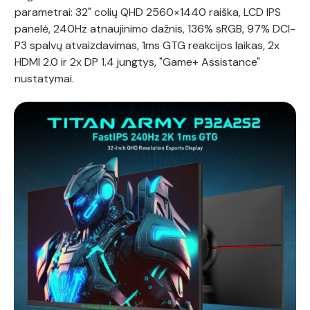
parametrai: 32" colių QHD 2560×1440 raiška, LCD IPS
panelė, 240Hz atnaujinimo dažnis, 136% sRGB, 97% DCI-
P3 spalvų atvaizdavimas, 1ms GTG reakcijos laikas, 2x
HDMI 2.0 ir 2x DP 1.4 jungtys, "Game+ Assistance"
nustatymai.