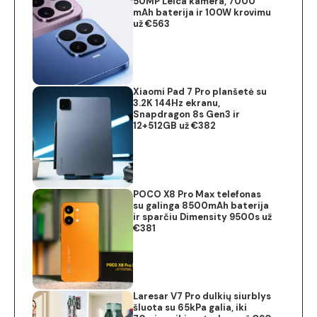
50MP Leica kamera, 7000
mAh baterija ir 100W krovimu
už €563
Xiaomi Pad 7 Pro planšetė su
3.2K 144Hz ekranu,
Snapdragon 8s Gen3 ir
12+512GB už €382
POCO X8 Pro Max telefonas
su galinga 8500mAh baterija
ir sparčiu Dimensity 9500s už
€381
Laresar V7 Pro dulkių siurblys
šluota su 65kPa galia, iki