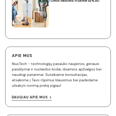
70min veikimo trukme už €90
APIE MUS
NiuxTech - technologijų pasaulio naujienos, geriausi
pasiūlymai ir nuolaidos kodai, išsamios apžvalgos bei
naudingi patarimai. Suteikiame konsultacijas,
atsakome į Tavo rūpimus klausimus bei padedame
užsakyti norimą prekę pigiau!
DAUGIAU APIE MUS