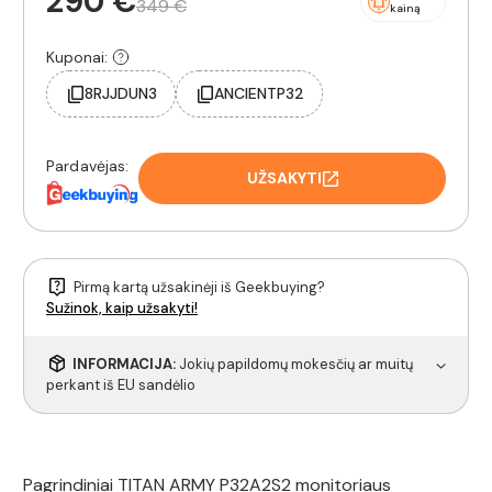
290 €
349 €
kainą
Kuponai:
8RJJDUN3
ANCIENTP32
Pardavėjas:
UŽSAKYTI
Pirmą kartą užsakinėji iš Geekbuying?
Sužinok, kaip užsakyti!
INFORMACIJA:
Jokių papildomų mokesčių ar muitų
perkant iš EU sandėlio
Pagrindiniai TITAN ARMY P32A2S2 monitoriaus