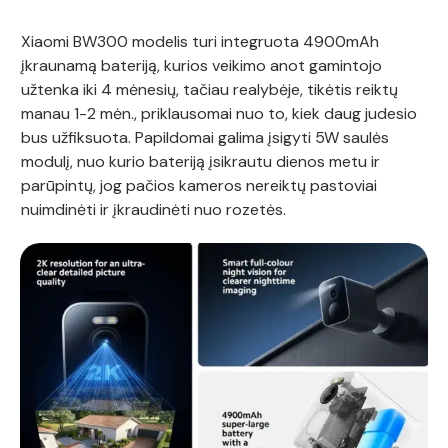
Xiaomi BW300 modelis turi integruota 4900mAh
įkraunamą bateriją, kurios veikimo anot gamintojo
užtenka iki 4 mėnesių, tačiau realybėje, tikėtis reiktų
manau 1-2 mėn., priklausomai nuo to, kiek daug judesio
bus užfiksuota. Papildomai galima įsigyti 5W saulės
modulį, nuo kurio bateriją įsikrautu dienos metu ir
parūpintų, jog pačios kameros nereiktų pastoviai
nuimdinėti ir įkraudinėti nuo rozetės.