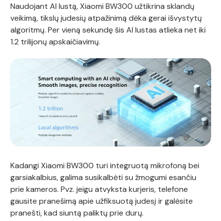
Naudojant AI lustą, Xiaomi BW300 užtikrina sklandų
veikimą, tikslų judesių atpažinimą dėka gerai išvystytų
algoritmų. Per vieną sekundę šis AI lustas atlieka net iki
1.2 trilijonų apskaičiavimų.
Kadangi Xiaomi BW300 turi integruotą mikrofoną bei
garsiakalbius, galima susikalbėti su žmogumi esančiu
prie kameros. Pvz. jeigu atvyksta kurjeris, telefone
gausite pranešimą apie užfiksuotą judesį ir galėsite
pranešti, kad siuntą paliktų prie durų.