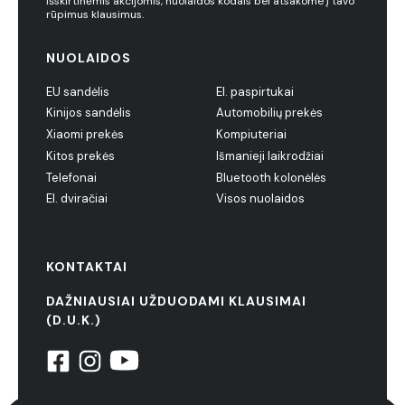
išskirtinėmis akcijomis, nuolaidos kodais bei atsakome į tavo
rūpimus klausimus.
NUOLAIDOS
EU sandėlis
El. paspirtukai
Kinijos sandėlis
Automobilių prekės
Xiaomi prekės
Kompiuteriai
Kitos prekės
Išmanieji laikrodžiai
Telefonai
Bluetooth kolonėlės
El. dviračiai
Visos nuolaidos
KONTAKTAI
DAŽNIAUSIAI UŽDUODAMI KLAUSIMAI
(D.U.K.)