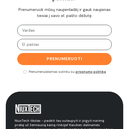
Prenumeruok mūsų naujienlaiškį ir gauk naujienas
tiesiai į savo el. pašto dėžutę.
PRENUMERUOTI
Prenumeruodamas sutinku su
privatumo politika
NiuxTech tikslas - padėti tau sutaupyti ir įsigyti norimą
prekę už žemiausią kainą rinkoje! Kasdien dalinamės