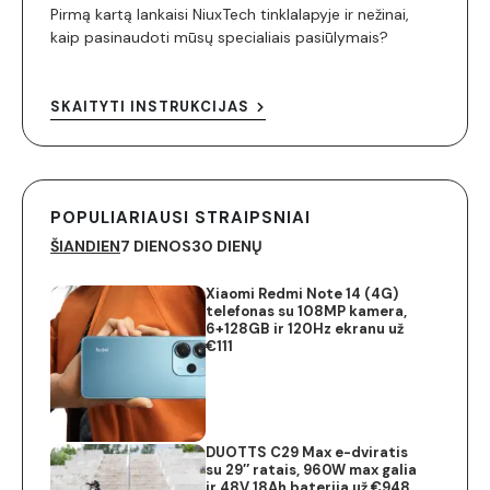
Pirmą kartą lankaisi NiuxTech tinklalapyje ir nežinai,
kaip pasinaudoti mūsų specialiais pasiūlymais?
SKAITYTI INSTRUKCIJAS
POPULIARIAUSI STRAIPSNIAI
ŠIANDIEN
7 DIENOS
30 DIENŲ
Xiaomi Redmi Note 14 (4G)
telefonas su 108MP kamera,
6+128GB ir 120Hz ekranu už
€111
DUOTTS C29 Max e-dviratis
su 29″ ratais, 960W max galia
ir 48V 18Ah baterija už €948