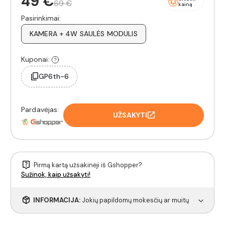
49 €
69 €
kainą
Pasirinkimai:
KAMERA + 4W SAULĖS MODULIS
Kuponai:
GP6th-6
Pardavėjas:
UŽSAKYTI
Pirmą kartą užsakinėji iš Gshopper?
Sužinok, kaip užsakyti!
INFORMACIJA:
Jokių papildomų mokesčių ar muitų