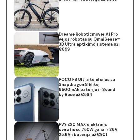
Dreame Roboticmover A1 Pro
vejos robotas su OmniSense™
3D Ultra aptikimo sistema už
€899
POCO F8 Ultra telefonas su
Snapdragon 8 Elite,
6500mAh baterija ir Sound
by Bose už €564
PVY Z20 MAX elektrinis
dviratis su 750W galia ir 36V
25.6Ah baterija už €901