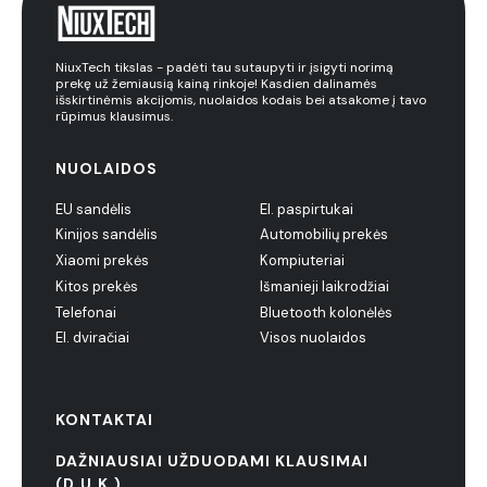
NiuxTech tikslas - padėti tau sutaupyti ir įsigyti norimą
prekę už žemiausią kainą rinkoje! Kasdien dalinamės
išskirtinėmis akcijomis, nuolaidos kodais bei atsakome į tavo
rūpimus klausimus.
NUOLAIDOS
EU sandėlis
El. paspirtukai
Kinijos sandėlis
Automobilių prekės
Xiaomi prekės
Kompiuteriai
Kitos prekės
Išmanieji laikrodžiai
Telefonai
Bluetooth kolonėlės
El. dviračiai
Visos nuolaidos
KONTAKTAI
DAŽNIAUSIAI UŽDUODAMI KLAUSIMAI
(D.U.K.)