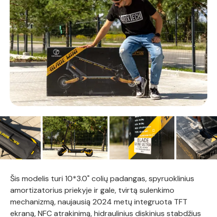
Šis modelis turi 10*3.0" colių padangas, spyruoklinius
amortizatorius priekyje ir gale, tvirtą sulenkimo
mechanizmą, naujausią 2024 metų integruota TFT
ekraną, NFC atrakinimą, hidraulinius diskinius stabdžius