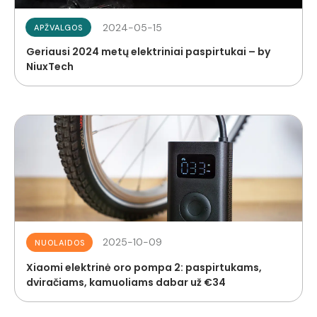
2024-05-15
APŽVALGOS
Geriausi 2024 metų elektriniai paspirtukai – by
NiuxTech
2025-10-09
NUOLAIDOS
Xiaomi elektrinė oro pompa 2: paspirtukams,
dviračiams, kamuoliams dabar už €34