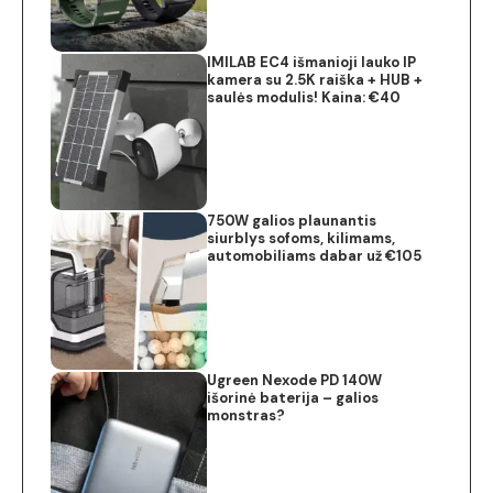
IMILAB EC4 išmanioji lauko IP
kamera su 2.5K raiška + HUB +
saulės modulis! Kaina: €40
750W galios plaunantis
siurblys sofoms, kilimams,
automobiliams dabar už €105
Ugreen Nexode PD 140W
išorinė baterija – galios
monstras?