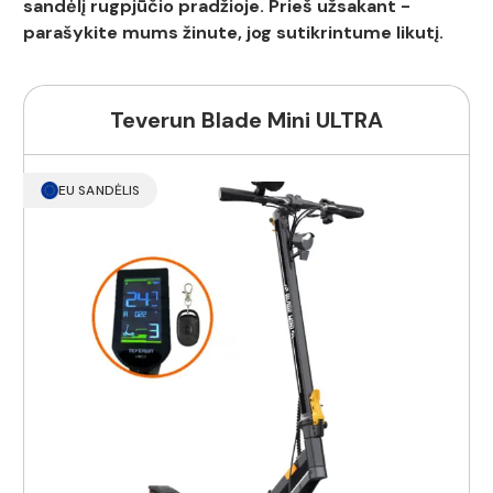
sandėlį rugpjūčio pradžioje. Prieš užsakant -
parašykite mums žinute, jog sutikrintume likutį.
Teverun Blade Mini ULTRA
EU SANDĖLIS