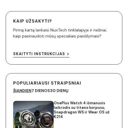
KAIP UŽSAKYTI?
Pirmą kartą lankaisi NiuxTech tinklalapyje ir nežinai,
kaip pasinaudoti mūsų specialiais pasiūlymais?
SKAITYTI INSTRUKCIJAS
POPULIARIAUSI STRAIPSNIAI
ŠIANDIEN
7 DIENOS
30 DIENŲ
OnePlus Watch 4 išmanusis
laikrodis su titano korpusu,
Snapdragon W5 ir Wear OS už
€214