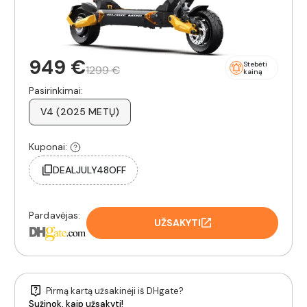
949 €
Stebėti
1299 €
kainą
Pasirinkimai:
V4 (2025 METŲ)
Kuponai:
DEALJULY48OFF
Pardavėjas:
UŽSAKYTI
Pirmą kartą užsakinėji iš DHgate?
Sužinok, kaip užsakyti!