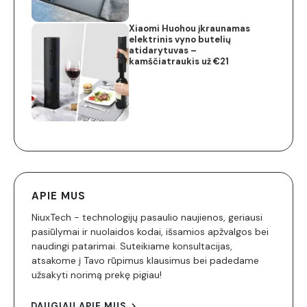
Xiaomi Huohou įkraunamas
elektrinis vyno butelių
atidarytuvas –
kamščiatraukis už €21
APIE MUS
NiuxTech - technologijų pasaulio naujienos, geriausi
pasiūlymai ir nuolaidos kodai, išsamios apžvalgos bei
naudingi patarimai. Suteikiame konsultacijas,
atsakome į Tavo rūpimus klausimus bei padedame
užsakyti norimą prekę pigiau!
DAUGIAU APIE MUS