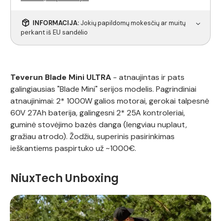
INFORMACIJA:
Jokių papildomų mokesčių ar muitų
perkant iš EU sandėlio
Teverun Blade Mini ULTRA
- atnaujintas ir pats
galingiausias "Blade Mini" serijos modelis. Pagrindiniai
atnaujinimai: 2* 1000W galios motorai, gerokai talpesnė
60V 27Ah baterija, galingesni 2* 25A kontroleriai,
guminė stovėjimo bazės danga (lengviau nuplaut,
gražiau atrodo). Žodžiu, superinis pasirinkimas
ieškantiems paspirtuko už ~1000€.
NiuxTech Unboxing