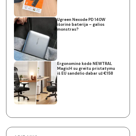
Ugreen Nexode PD 140W
išorinė baterija – galios
monstras?
Ergonominė kėdė NEWTRAL
MagicH su greitu pristatymu
iš EU sandėlio dabar už €158