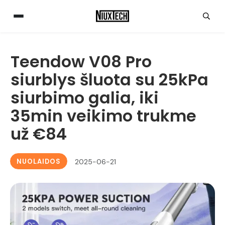
Teendow V08 Pro
siurblys šluota su 25kPa
siurbimo galia, iki
35min veikimo trukme
už €84
NUOLAIDOS
2025-06-21