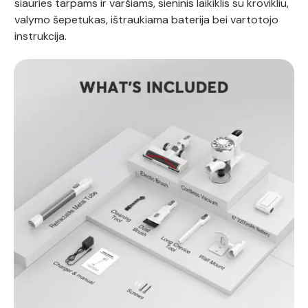
siauries tarpams ir varšiams, sieninis laikiklis su krovikliu,
valymo šepetukas, ištraukiama baterija bei vartotojo
instrukcija.