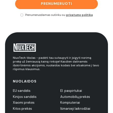
PRENUMERUOTI
Prenumeruodamas sutinku su
privatumo politika
NiuxTech tikslas - padėti tau sutaupyti ir įsigyti norimą
prekę už žemiausią kainą rinkoje! Kasdien dalinamės
išskirtinėmis akcijomis, nuolaidos kodais bei atsakome į tavo
rūpimus klausimus.
NUOLAIDOS
EU sandėlis
El. paspirtukai
Kinijos sandėlis
Automobilių prekės
Xiaomi prekės
Kompiuteriai
Kitos prekės
Išmanieji laikrodžiai