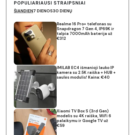
POPULIARIAUSI STRAIPSNIAI
ŠIANDIEN
7 DIENOS
30 DIENŲ
Realme 16 Pro+ telefonas su
Snapdragon 7 Gen 4, IP69K ir
talpia 7000mAh baterija už
€312
IMILAB EC4 išmanioji lauko IP
kamera su 2.5K raiška + HUB +
saulės modulis! Kaina: €40
Xiaomi TV Box S (3rd Gen)
modelis su 4K raiška, WiFi 6
palaikymu ir Google TV už
€59