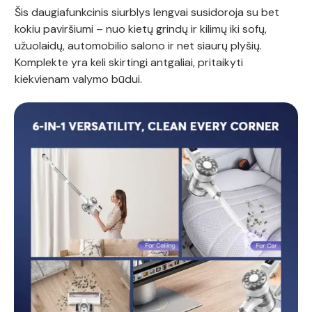
Šis daugiafunkcinis siurblys lengvai susidoroja su bet
kokiu paviršiumi – nuo kietų grindų ir kilimų iki sofų,
užuolaidų, automobilio salono ir net siaurų plyšių.
Komplekte yra keli skirtingi antgaliai, pritaikyti
kiekvienam valymo būdui.