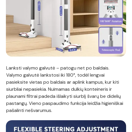
Lanksti valymo galvutė – patogu net po baldais.
Valymo galvutė lankstosi iki 180°, todėl lengvai
pasieksite vietas po baldais ar aplink kampus, kur kiti
siurbliai nepasiekia. Nuimamas dulkių konteineris ir
plaunami filtrai padeda išlaikyti siurblį švarų be didelių
pastangų. Vieno paspaudimo funkcija leidžia higieniškai
pašalinti nešvarumus.