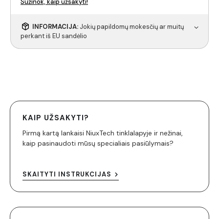
Sužinok, kaip užsakyti!
INFORMACIJA:
Jokių papildomų mokesčių ar muitų
perkant iš EU sandėlio
KAIP UŽSAKYTI?
Pirmą kartą lankaisi NiuxTech tinklalapyje ir nežinai,
kaip pasinaudoti mūsų specialiais pasiūlymais?
SKAITYTI INSTRUKCIJAS