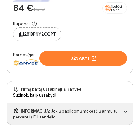
84 €
Stebėti
119 €
kainą
Kuponai:
281BPNY2CQPT
Pardavėjas:
UŽSAKYTI
Pirmą kartą užsakinėji iš Ranvee?
Sužinok, kaip užsakyti!
INFORMACIJA:
Jokių papildomų mokesčių ar muitų
perkant iš EU sandėlio