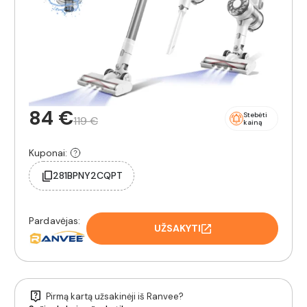
84 €
Stebėti
119 €
kainą
Kuponai:
281BPNY2CQPT
Pardavėjas:
UŽSAKYTI
Pirmą kartą užsakinėji iš Ranvee?