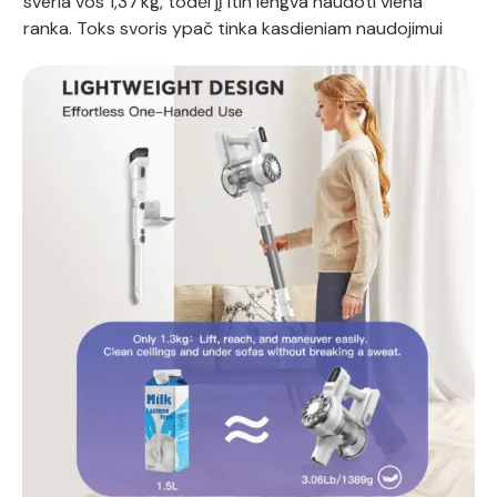
sveria vos 1,37 kg, todėl jį itin lengva naudoti viena
ranka. Toks svoris ypač tinka kasdieniam naudojimui