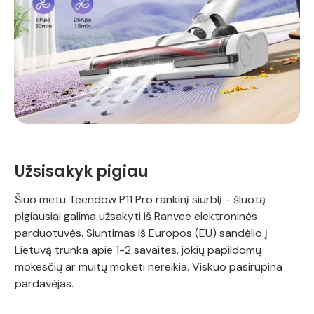
Užsisakyk pigiau
Šiuo metu Teendow P11 Pro rankinį siurblį - šluotą
pigiausiai galima užsakyti iš Ranvee elektroninės
parduotuvės. Siuntimas iš Europos (EU) sandėlio į
Lietuvą trunka apie 1-2 savaites, jokių papildomų
mokesčių ar muitų mokėti nereikia. Viskuo pasirūpina
pardavėjas.