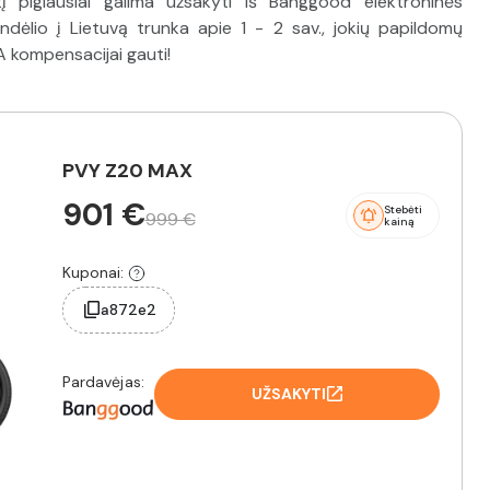
 pigiausiai galima užsakyti iš Banggood elektroninės
dėlio į Lietuvą trunka apie 1 - 2 sav., jokių papildomų
A kompensacijai gauti!
PVY Z20 MAX
901 €
Stebėti
999 €
kainą
Kuponai:
a872e2
Pardavėjas:
UŽSAKYTI