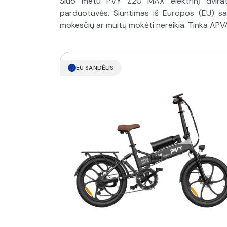
Šiuo metu PVY Z20 MAX elektrinį dviratį
parduotuvės. Siuntimas iš Europos (EU) san
mokesčių ar muitų mokėti nereikia. Tinka APV
EU SANDĖLIS