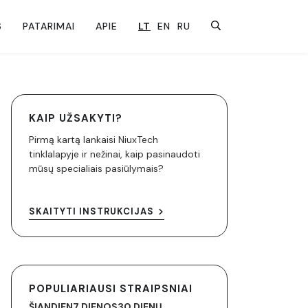
S
PATARIMAI
APIE
LT
EN
RU
KAIP UŽSAKYTI?
Pirmą kartą lankaisi NiuxTech
tinklalapyje ir nežinai, kaip pasinaudoti
mūsų specialiais pasiūlymais?
SKAITYTI INSTRUKCIJAS
POPULIARIAUSI STRAIPSNIAI
ŠIANDIEN
7 DIENOS
30 DIENŲ