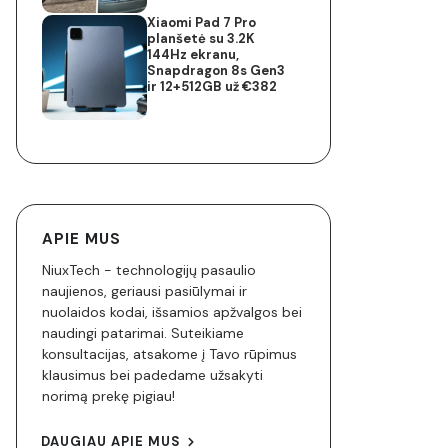
Xiaomi Pad 7 Pro
planšetė su 3.2K
144Hz ekranu,
Snapdragon 8s Gen3
ir 12+512GB už €382
APIE MUS
NiuxTech - technologijų pasaulio
naujienos, geriausi pasiūlymai ir
nuolaidos kodai, išsamios apžvalgos bei
naudingi patarimai. Suteikiame
konsultacijas, atsakome į Tavo rūpimus
klausimus bei padedame užsakyti
norimą prekę pigiau!
DAUGIAU APIE MUS