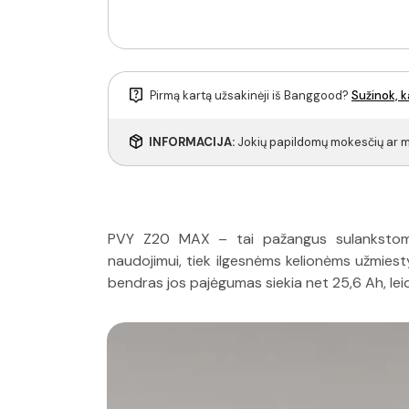
Pirmą kartą užsakinėji iš Banggood?
Sužinok, k
INFORMACIJA:
Jokių papildomų mokesčių ar mu
PVY Z20 MAX – tai pažangus sulankstomas 
naudojimui, tiek ilgesnėms kelionėms užmiestyj
bendras jos pajėgumas siekia net 25,6 Ah, leid