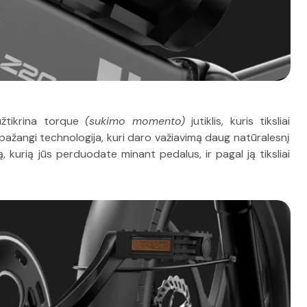
užtikrina torque
(sukimo momento)
jutiklis, kuris tiksliai
pažangi technologija, kuri daro važiavimą daug natūralesnį
gą, kurią jūs perduodate minant pedalus, ir pagal ją tiksliai