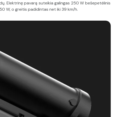
dų. Elektrinę pavarą suteikia galingas 250 W bešepetėlinis
 750 W, o greitis padidintas net iki 39 km/h.