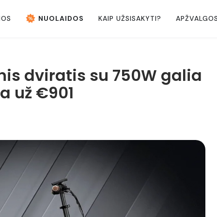
NOS
NUOLAIDOS
KAIP UŽSISAKYTI?
APŽVALGO
nis dviratis su 750W galia
ja už €901