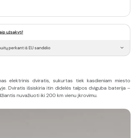
aip užsakyti!
itų perkant iš EU sandėlio
elektrinis dviratis, sukurtas tiek kasdieniam miesto
e. Dviratis išsiskiria itin didelės talpos dviguba baterija –
žiantis nuvažiuoti iki 200 km vienu įkrovimu.