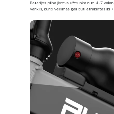
Baterijos pilna įkrova užtrunka nuo 4-7 valan
variklis, kurio veikimas gali būti atrakintas iki