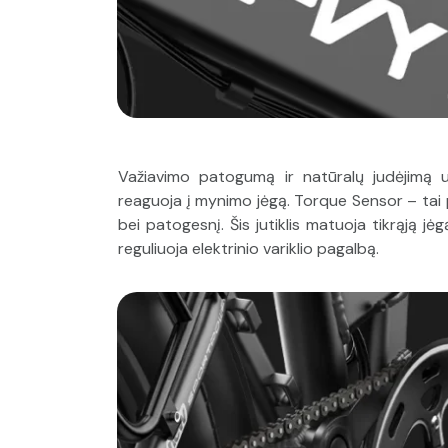
Važiavimo patogumą ir natūralų judėjimą 
reaguoja į mynimo jėgą. Torque Sensor – tai 
bei patogesnį. Šis jutiklis matuoja tikrąją jė
reguliuoja elektrinio variklio pagalbą.