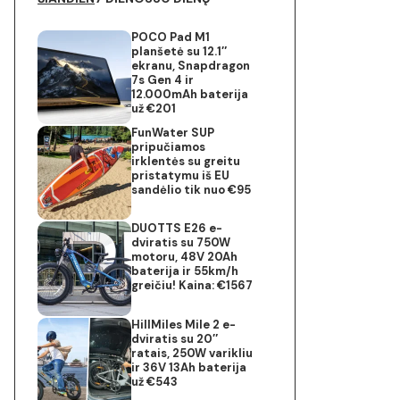
POCO Pad M1
planšetė su 12.1″
ekranu, Snapdragon
7s Gen 4 ir
12.000mAh baterija
už €201
FunWater SUP
pripučiamos
irklentės su greitu
pristatymu iš EU
sandėlio tik nuo €95
DUOTTS E26 e-
dviratis su 750W
motoru, 48V 20Ah
baterija ir 55km/h
greičiu! Kaina: €1567
HillMiles Mile 2 e-
dviratis su 20″
ratais, 250W varikliu
ir 36V 13Ah baterija
už €543