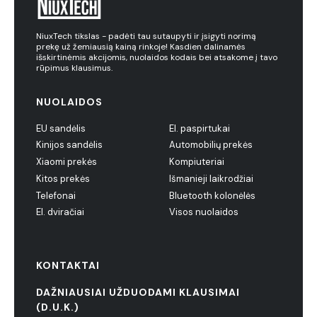
NiuxTech tikslas - padėti tau sutaupyti ir įsigyti norimą
prekę už žemiausią kainą rinkoje! Kasdien dalinamės
išskirtinėmis akcijomis, nuolaidos kodais bei atsakome į tavo
rūpimus klausimus.
NUOLAIDOS
EU sandėlis
El. paspirtukai
Kinijos sandėlis
Automobilių prekės
Xiaomi prekės
Kompiuteriai
Kitos prekės
Išmanieji laikrodžiai
Telefonai
Bluetooth kolonėlės
El. dviračiai
Visos nuolaidos
KONTAKTAI
DAŽNIAUSIAI UŽDUODAMI KLAUSIMAI
(D.U.K.)