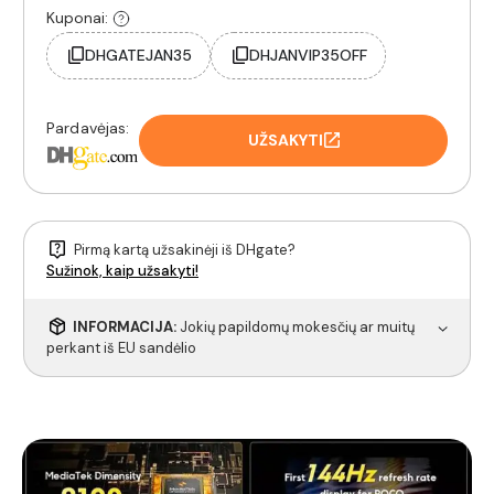
Kuponai:
DHGATEJAN35
DHJANVIP35OFF
Pardavėjas:
UŽSAKYTI
Pirmą kartą užsakinėji iš DHgate?
Sužinok, kaip užsakyti!
INFORMACIJA:
Jokių papildomų mokesčių ar muitų
perkant iš EU sandėlio