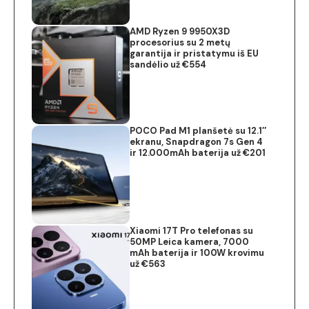
AMD Ryzen 9 9950X3D
procesorius su 2 metų
garantija ir pristatymu iš EU
sandėlio už €554
POCO Pad M1 planšetė su 12.1″
ekranu, Snapdragon 7s Gen 4
ir 12.000mAh baterija už €201
Xiaomi 17T Pro telefonas su
50MP Leica kamera, 7000
mAh baterija ir 100W krovimu
už €563