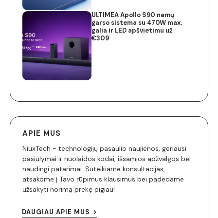
ULTIMEA Apollo S90 namų
garso sistema su 470W max.
galia ir LED apšvietimu už
€309
APIE MUS
NiuxTech - technologijų pasaulio naujienos, geriausi
pasiūlymai ir nuolaidos kodai, išsamios apžvalgos bei
naudingi patarimai. Suteikiame konsultacijas,
atsakome į Tavo rūpimus klausimus bei padedame
užsakyti norimą prekę pigiau!
DAUGIAU APIE MUS