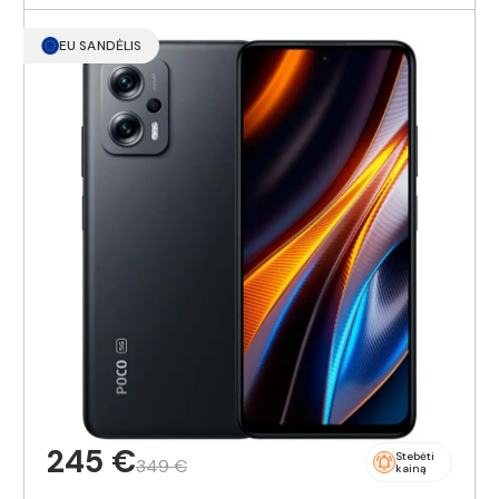
EU SANDĖLIS
245 €
Stebėti
349 €
kainą