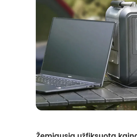
Žemiausia užfiksuota kain