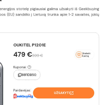
energijos stotelę pigiausiai galima užsakyti iš Geekbuying
os (EU) sandėlio į Lietuvą trunka apie 1-2 savaites, jokių
OUKITEL P1201E
479 €
Stebėti
599 €
kainą
Kuponai:
88FIDB50
Pardavėjas:
UŽSAKYTI