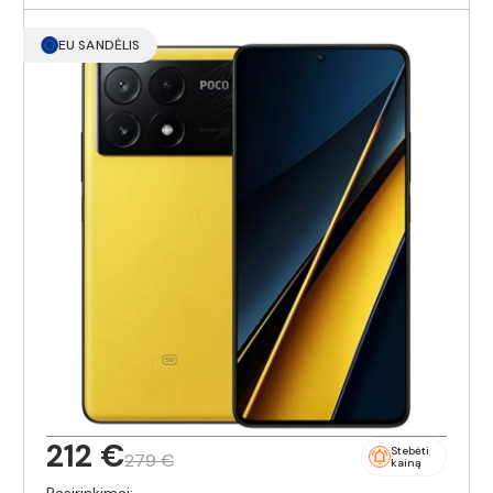
EU SANDĖLIS
212 €
Stebėti
279 €
kainą
Pasirinkimai: