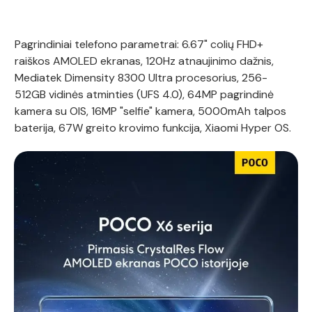
Pagrindiniai telefono parametrai: 6.67" colių FHD+
raiškos AMOLED ekranas, 120Hz atnaujinimo dažnis,
Mediatek Dimensity 8300 Ultra procesorius, 256-
512GB vidinės atminties (UFS 4.0), 64MP pagrindinė
kamera su OIS, 16MP "selfie" kamera, 5000mAh talpos
baterija, 67W greito krovimo funkcija, Xiaomi Hyper OS.