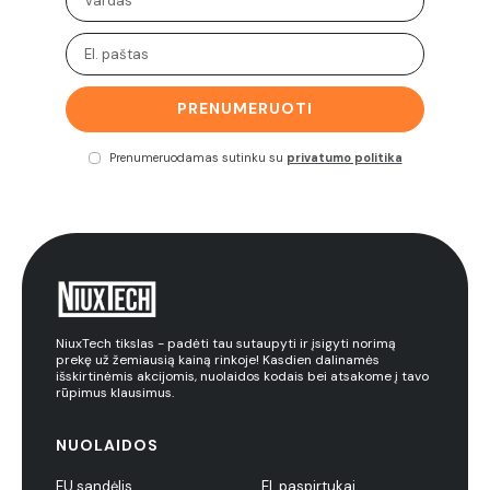
PRENUMERUOTI
Prenumeruodamas sutinku su
privatumo politika
NiuxTech tikslas - padėti tau sutaupyti ir įsigyti norimą
prekę už žemiausią kainą rinkoje! Kasdien dalinamės
išskirtinėmis akcijomis, nuolaidos kodais bei atsakome į tavo
rūpimus klausimus.
NUOLAIDOS
EU sandėlis
El. paspirtukai