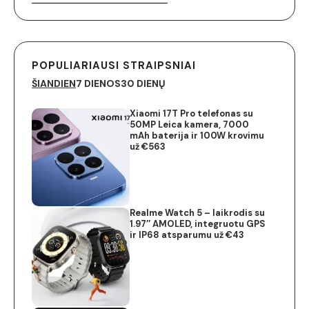
POPULIARIAUSI STRAIPSNIAI
ŠIANDIEN
7 DIENOS
30 DIENŲ
Xiaomi 17T Pro telefonas su
50MP Leica kamera, 7000
mAh baterija ir 100W krovimu
už €563
Realme Watch 5 – laikrodis su
1.97″ AMOLED, integruotu GPS
ir IP68 atsparumu už €43