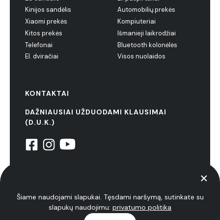
Kinijos sandėlis
Automobilių prekės
Xiaomi prekės
Kompiuteriai
Kitos prekės
Išmanieji laikrodžiai
Telefonai
Bluetooth kolonėlės
El. dviračiai
Visos nuolaidos
KONTAKTAI
DAŽNIAUSIAI UŽDUODAMI KLAUSIMAI
(D.U.K.)
© 2022 NiuxTech. Visos teisės saugomos
Privatumo politika
Šiame naudojami slapukai. Tęsdami naršymą, sutinkate su
slapukų naudojimu:
privatumo politika