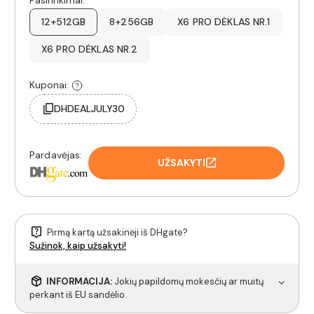
12+512GB
8+256GB
X6 PRO DĖKLAS NR.1
X6 PRO DĖKLAS NR.2
Kuponai:
DHDEALJULY30
Pardavėjas:
UŽSAKYTI
Pirmą kartą užsakinėji iš DHgate?
Sužinok, kaip užsakyti!
INFORMACIJA:
Jokių papildomų mokesčių ar muitų
perkant iš EU sandėlio