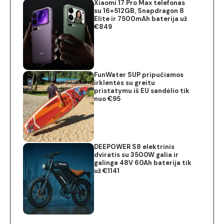
Xiaomi 17 Pro Max telefonas
su 16+512GB, Snapdragon 8
Elite ir 7500mAh baterija už
€849
FunWater SUP pripučiamos
irklentės su greitu
pristatymu iš EU sandėlio tik
nuo €95
DEEPOWER S8 elektrinis
dviratis su 3500W galia ir
galinga 48V 60Ah baterija tik
už €1141