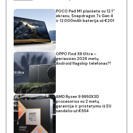
POCO Pad M1 planšetė su 12.1″
ekranu, Snapdragon 7s Gen 4
ir 12.000mAh baterija už €201
OPPO Find X9 Ultra –
geriausias 2026 metų
Android flagship telefonas?!
AMD Ryzen 9 9950X3D
procesorius su 2 metų
garantija ir pristatymu iš EU
sandėlio už €554