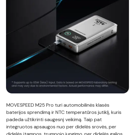
MOVESPEED M25 Pro turi automobilinės klasės
baterijos sprendimą ir NTC temperatūros jutiklį, kuris
padeda užtikrinti saugesnį veikimą. Taip pat
integruotos apsaugos nuo per didelės srovės, per
didelės įtampos, trumpojo jungimo, per didelės galios,