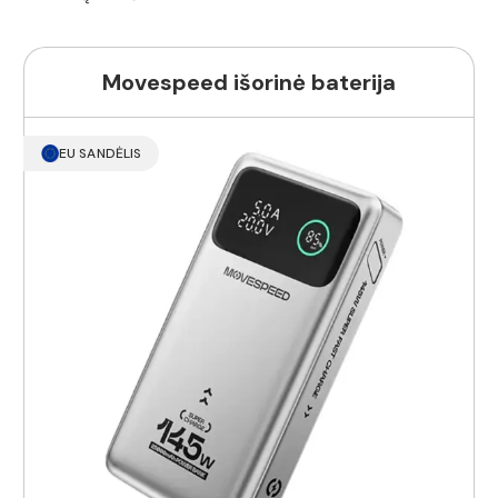
Movespeed išorinė baterija
EU SANDĖLIS