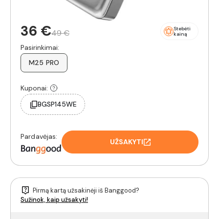
36 €
Stebėti
49 €
kainą
Pasirinkimai:
M25 PRO
Kuponai:
BGSP145WE
Pardavėjas:
UŽSAKYTI
Pirmą kartą užsakinėji iš Banggood?
Sužinok, kaip užsakyti!