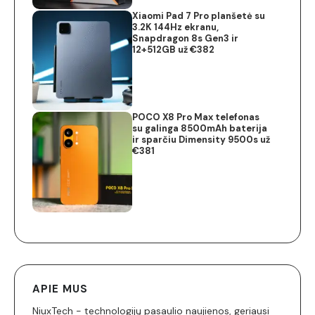
Xiaomi Pad 7 Pro planšetė su
3.2K 144Hz ekranu,
Snapdragon 8s Gen3 ir
12+512GB už €382
POCO X8 Pro Max telefonas
su galinga 8500mAh baterija
ir sparčiu Dimensity 9500s už
€381
APIE MUS
NiuxTech - technologijų pasaulio naujienos, geriausi