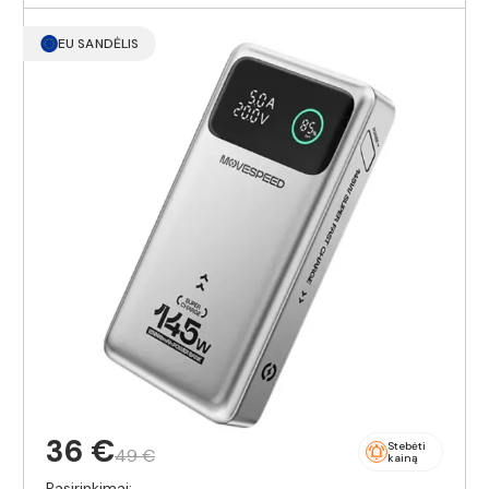
EU SANDĖLIS
36 €
Stebėti
49 €
kainą
Pasirinkimai: