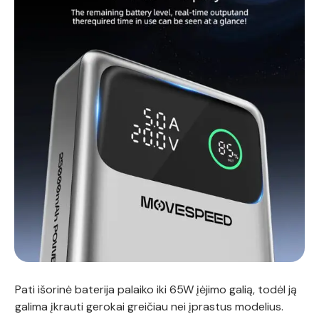
Pati išorinė baterija palaiko iki 65W įėjimo galią, todėl ją
galima įkrauti gerokai greičiau nei įprastus modelius.