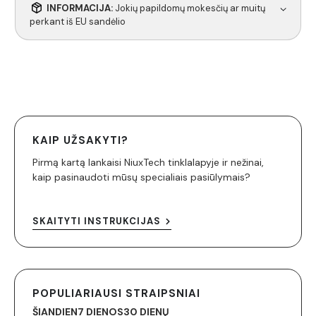
INFORMACIJA:
Jokių papildomų mokesčių ar muitų
perkant iš EU sandėlio
KAIP UŽSAKYTI?
Pirmą kartą lankaisi NiuxTech tinklalapyje ir nežinai,
kaip pasinaudoti mūsų specialiais pasiūlymais?
SKAITYTI INSTRUKCIJAS
POPULIARIAUSI STRAIPSNIAI
ŠIANDIEN
7 DIENOS
30 DIENŲ