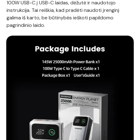
100W USB-C į USB-C laidas, dėžutė ir naudotojo
instrukcija. Tai reiškia, kad pradėti naudoti įrenginį
galima iš karto, be būtinybės ieškoti papildomo
pagrindinio laido.