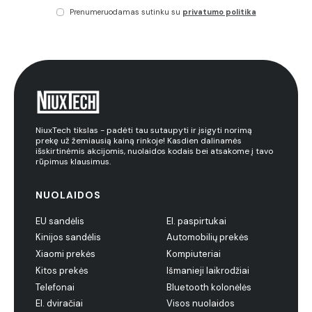
Prenumeruodamas sutinku su
privatumo politika
NiuxTech tikslas - padėti tau sutaupyti ir įsigyti norimą
prekę už žemiausią kainą rinkoje! Kasdien dalinamės
išskirtinėmis akcijomis, nuolaidos kodais bei atsakome į tavo
rūpimus klausimus.
NUOLAIDOS
EU sandėlis
El. paspirtukai
Kinijos sandėlis
Automobilių prekės
Xiaomi prekės
Kompiuteriai
Kitos prekės
Išmanieji laikrodžiai
Telefonai
Bluetooth kolonėlės
El. dviračiai
Visos nuolaidos