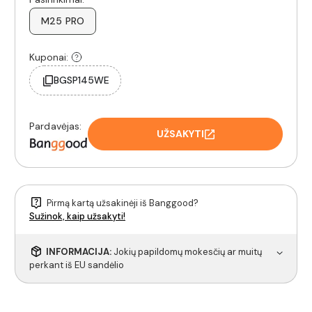
M25 PRO
Kuponai:
BGSP145WE
Pardavėjas:
UŽSAKYTI
Pirmą kartą užsakinėji iš Banggood?
Sužinok, kaip užsakyti!
INFORMACIJA:
Jokių papildomų mokesčių ar muitų
perkant iš EU sandėlio