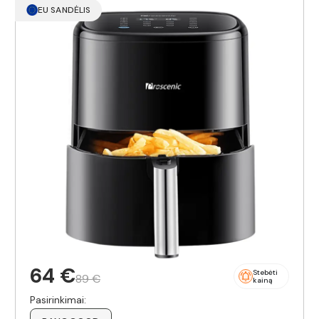
EU SANDĖLIS
64 €
Stebėti
89 €
kainą
Pasirinkimai: