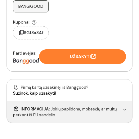
BANGGOOD
Kuponai:
BGf3a34f
Pardavėjas:
UŽSAKYTI
Pirmą kartą užsakinėji iš Banggood?
Sužinok, kaip užsakyti!
INFORMACIJA:
Jokių papildomų mokesčių ar muitų
perkant iš EU sandėlio