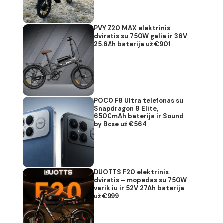
PVY Z20 MAX elektrinis
dviratis su 750W galia ir 36V
25.6Ah baterija už €901
POCO F8 Ultra telefonas su
Snapdragon 8 Elite,
6500mAh baterija ir Sound
by Bose už €564
DUOTTS F20 elektrinis
dviratis – mopedas su 750W
varikliu ir 52V 27Ah baterija
už €999