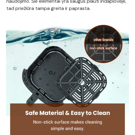
naudojimo. Šie elementai yra saugūs plauti indaplovėje,
tad priežiūra tampa greita ir paprasta.