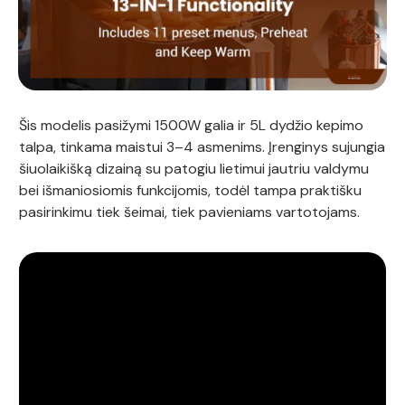
Šis modelis pasižymi 1500W galia ir 5L dydžio kepimo
talpa, tinkama maistui 3–4 asmenims. Įrenginys sujungia
šiuolaikišką dizainą su patogiu lietimui jautriu valdymu
bei išmaniosiomis funkcijomis, todėl tampa praktišku
pasirinkimu tiek šeimai, tiek pavieniams vartotojams.