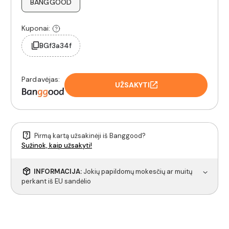
BANGGOOD
Kuponai:
BGf3a34f
Pardavėjas:
UŽSAKYTI
Pirmą kartą užsakinėji iš Banggood?
Sužinok, kaip užsakyti!
INFORMACIJA:
Jokių papildomų mokesčių ar muitų
perkant iš EU sandėlio