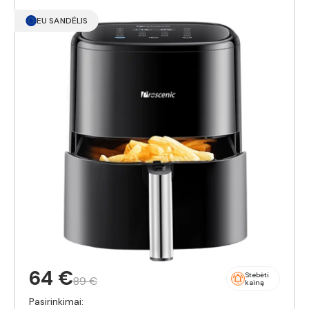
EU SANDĖLIS
64 €
Stebėti
89 €
kainą
Pasirinkimai: