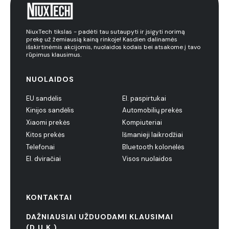
NiuxTech tikslas - padėti tau sutaupyti ir įsigyti norimą
prekę už žemiausią kainą rinkoje! Kasdien dalinamės
išskirtinėmis akcijomis, nuolaidos kodais bei atsakome į tavo
rūpimus klausimus.
NUOLAIDOS
EU sandėlis
El. paspirtukai
Kinijos sandėlis
Automobilių prekės
Xiaomi prekės
Kompiuteriai
Kitos prekės
Išmanieji laikrodžiai
Telefonai
Bluetooth kolonėlės
El. dviračiai
Visos nuolaidos
KONTAKTAI
DAŽNIAUSIAI UŽDUODAMI KLAUSIMAI
(D.U.K.)