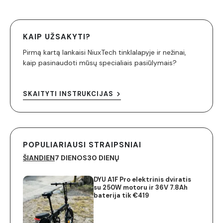
KAIP UŽSAKYTI?
Pirmą kartą lankaisi NiuxTech tinklalapyje ir nežinai,
kaip pasinaudoti mūsų specialiais pasiūlymais?
SKAITYTI INSTRUKCIJAS
POPULIARIAUSI STRAIPSNIAI
ŠIANDIEN
7 DIENOS
30 DIENŲ
DYU A1F Pro elektrinis dviratis
su 250W motoru ir 36V 7.8Ah
baterija tik €419