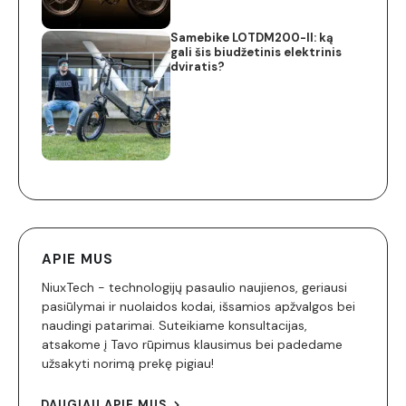
Samebike LOTDM200-II: ką
gali šis biudžetinis elektrinis
dviratis?
APIE MUS
NiuxTech - technologijų pasaulio naujienos, geriausi
pasiūlymai ir nuolaidos kodai, išsamios apžvalgos bei
naudingi patarimai. Suteikiame konsultacijas,
atsakome į Tavo rūpimus klausimus bei padedame
užsakyti norimą prekę pigiau!
DAUGIAU APIE MUS