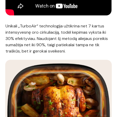
Unikali „TurboAir“ technologija užtikrina net 7 kartus
intensyvesnę oro cirkuliaciją, todėl kepimas vyksta iki
30% efektyviau. Naudojant šį metodą aliejaus poreikis
sumažėja net iki 90%, taigi patiekalai tampa ne tik
traškūs, bet ir gerokai sveikesni.