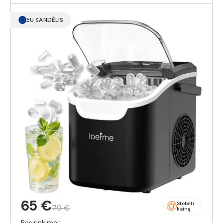
EU SANDĖLIS
65 €
Stebėti
79 €
kainą
Pasirinkimai: