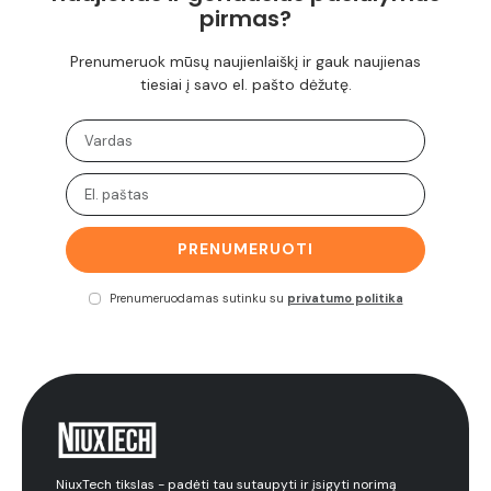
pirmas?
Prenumeruok mūsų naujienlaiškį ir gauk naujienas
tiesiai į savo el. pašto dėžutę.
PRENUMERUOTI
Prenumeruodamas sutinku su
privatumo politika
NiuxTech tikslas - padėti tau sutaupyti ir įsigyti norimą