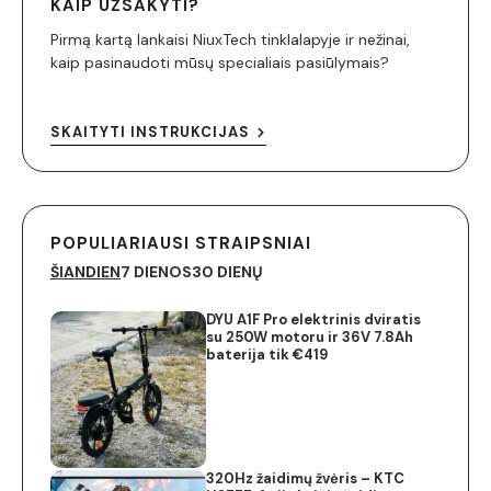
KAIP UŽSAKYTI?
Pirmą kartą lankaisi NiuxTech tinklalapyje ir nežinai,
kaip pasinaudoti mūsų specialiais pasiūlymais?
SKAITYTI INSTRUKCIJAS
POPULIARIAUSI STRAIPSNIAI
ŠIANDIEN
7 DIENOS
30 DIENŲ
DYU A1F Pro elektrinis dviratis
su 250W motoru ir 36V 7.8Ah
baterija tik €419
320Hz žaidimų žvėris – KTC