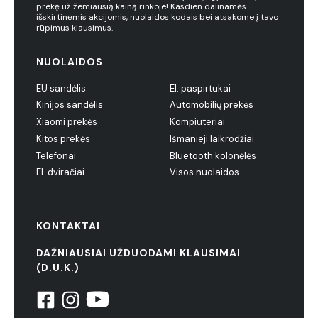
prekę už žemiausią kainą rinkoje! Kasdien dalinamės
išskirtinėmis akcijomis, nuolaidos kodais bei atsakome į tavo
rūpimus klausimus.
NUOLAIDOS
EU sandėlis
El. paspirtukai
Kinijos sandėlis
Automobilių prekės
Xiaomi prekės
Kompiuteriai
Kitos prekės
Išmanieji laikrodžiai
Telefonai
Bluetooth kolonėlės
El. dviračiai
Visos nuolaidos
KONTAKTAI
DAŽNIAUSIAI UŽDUODAMI KLAUSIMAI
(D.U.K.)