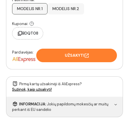
MODELIS NR.1
MODELIS NR.2
Kuponai:
BDQT08
Pardavėjas:
UŽSAKYTI
Pirmą kartą užsakinėji iš AliExpress?
Sužinok, kaip užsakyti!
INFORMACIJA:
Jokių papildomų mokesčių ar muitų
perkant iš EU sandėlio