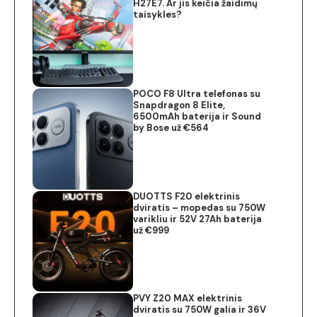
H27E7. Ar jis keičia žaidimų
taisykles?
POCO F8 Ultra telefonas su
Snapdragon 8 Elite,
6500mAh baterija ir Sound
by Bose už €564
DUOTTS F20 elektrinis
dviratis – mopedas su 750W
varikliu ir 52V 27Ah baterija
už €999
PVY Z20 MAX elektrinis
dviratis su 750W galia ir 36V