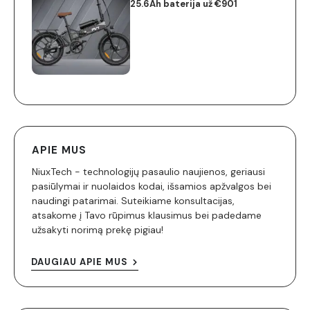
25.6Ah baterija už €901
APIE MUS
NiuxTech - technologijų pasaulio naujienos, geriausi
pasiūlymai ir nuolaidos kodai, išsamios apžvalgos bei
naudingi patarimai. Suteikiame konsultacijas,
atsakome į Tavo rūpimus klausimus bei padedame
užsakyti norimą prekę pigiau!
DAUGIAU APIE MUS