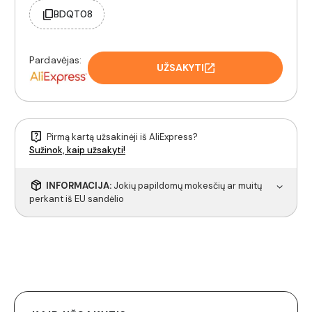
BDQT08
Pardavėjas:
UŽSAKYTI
Pirmą kartą užsakinėji iš AliExpress?
Sužinok, kaip užsakyti!
INFORMACIJA:
Jokių papildomų mokesčių ar muitų
perkant iš EU sandėlio