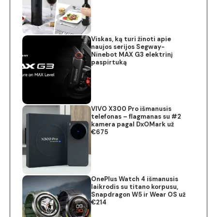
Viskas, ką turi žinoti apie
naujos serijos Segway-
Ninebot MAX G3 elektrinį
paspirtuką
VIVO X300 Pro išmanusis
telefonas – flagmanas su #2
kamera pagal DxOMark už
€675
OnePlus Watch 4 išmanusis
laikrodis su titano korpusu,
Snapdragon W5 ir Wear OS už
€214