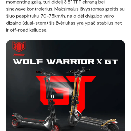
momentinę galią, turi didelį 3.5" TFT ekraną bei
sinewave kontrolerius. Maksimalus išvystomas greitis su
šiuo paspirtuku 70-75km/h, na o dėl dvigubo vairo
dizaino (dual-stem) šis žvėriukas yra ypač stabilus net
ir off-road keliuose.