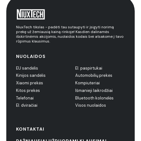
NiuxTech tikslas - padėti tau sutaupyti ir įsigyti norimą
prekę už žemiausią kainą rinkoje! Kasdien dalinamės
išskirtinėmis akcijomis, nuolaidos kodais bei atsakome į tavo
rūpimus klausimus.
NUOLAIDOS
EU sandėlis
El. paspirtukai
Kinijos sandėlis
Automobilių prekės
Xiaomi prekės
Kompiuteriai
Kitos prekės
Išmanieji laikrodžiai
Telefonai
Bluetooth kolonėlės
El. dviračiai
Visos nuolaidos
KONTAKTAI