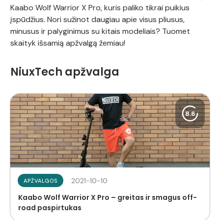
Kaabo Wolf Warrior X Pro, kuris paliko tikrai puikius
įspūdžius. Nori sužinot daugiau apie visus pliusus,
minusus ir palyginimus su kitais modeliais? Tuomet
skaityk išsamią apžvalgą žemiau!
NiuxTech apžvalga
8.6
2021-10-10
APŽVALGOS
Kaabo Wolf Warrior X Pro – greitas ir smagus off-
road paspirtukas