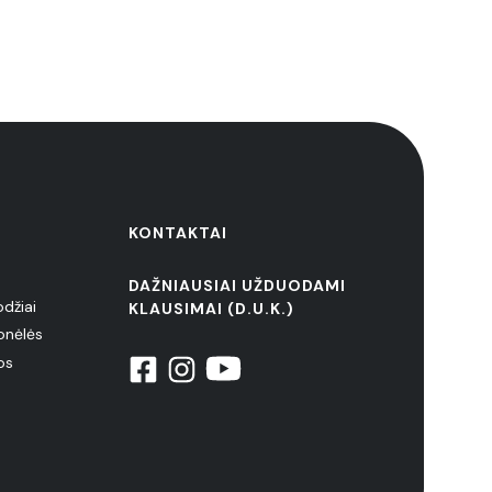
KONTAKTAI
DAŽNIAUSIAI UŽDUODAMI
odžiai
KLAUSIMAI (D.U.K.)
onėlės
os