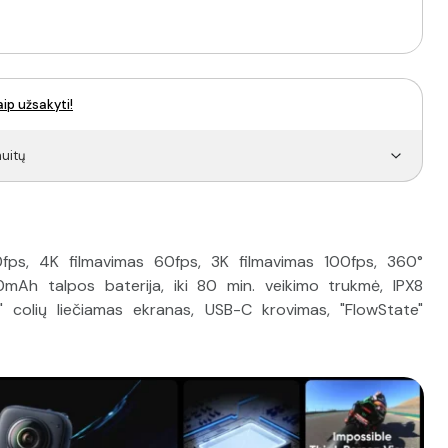
aip užsakyti!
uitų
30fps, 4K filmavimas 60fps, 3K filmavimas 100fps, 360°
0mAh talpos baterija, iki 80 min. veikimo trukmė, IPX8
" colių liečiamas ekranas, USB-C krovimas, "FlowState"