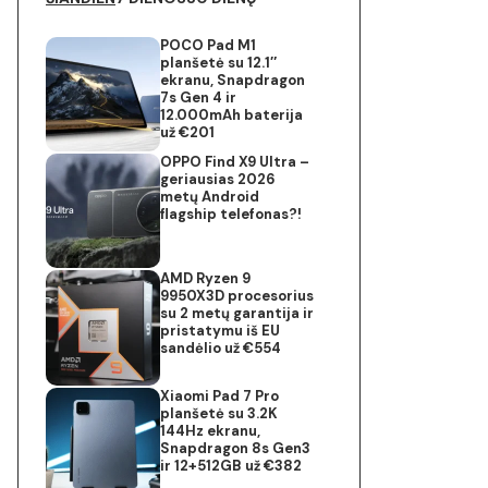
POCO Pad M1
planšetė su 12.1″
ekranu, Snapdragon
7s Gen 4 ir
12.000mAh baterija
už €201
OPPO Find X9 Ultra –
geriausias 2026
metų Android
flagship telefonas?!
AMD Ryzen 9
9950X3D procesorius
su 2 metų garantija ir
pristatymu iš EU
sandėlio už €554
Xiaomi Pad 7 Pro
planšetė su 3.2K
144Hz ekranu,
Snapdragon 8s Gen3
ir 12+512GB už €382