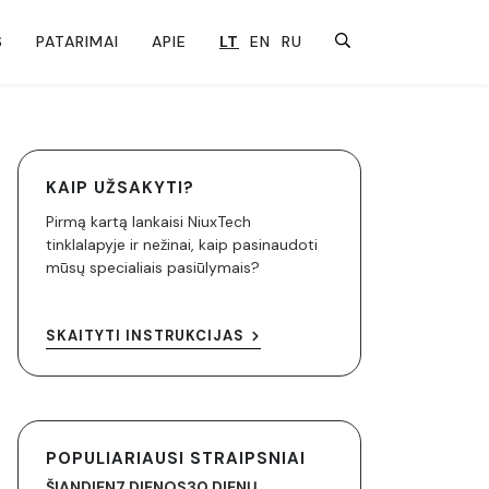
S
PATARIMAI
APIE
LT
EN
RU
KAIP UŽSAKYTI?
Pirmą kartą lankaisi NiuxTech
tinklalapyje ir nežinai, kaip pasinaudoti
mūsų specialiais pasiūlymais?
SKAITYTI INSTRUKCIJAS
POPULIARIAUSI STRAIPSNIAI
ŠIANDIEN
7 DIENOS
30 DIENŲ