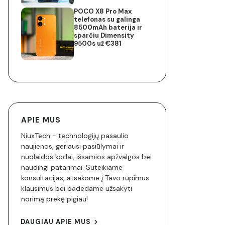
POCO X8 Pro Max
telefonas su galinga
8500mAh baterija ir
sparčiu Dimensity
9500s už €381
APIE MUS
NiuxTech - technologijų pasaulio
naujienos, geriausi pasiūlymai ir
nuolaidos kodai, išsamios apžvalgos bei
naudingi patarimai. Suteikiame
konsultacijas, atsakome į Tavo rūpimus
klausimus bei padedame užsakyti
norimą prekę pigiau!
DAUGIAU APIE MUS