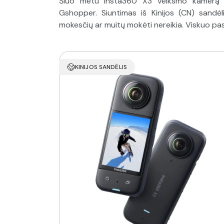
Šiuo metu Insta360 X3 veiksmo kamerą pi
Gshopper. Siuntimas iš Kinijos (CN) sandėl
mokesčių ar muitų mokėti nereikia. Viskuo pa
KINIJOS SANDĖLIS