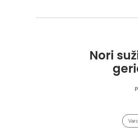
Nori suž
ger
P