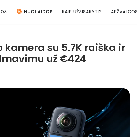
NOS
NUOLAIDOS
KAIP UŽSISAKYTI?
APŽVALGO
 kamera su 5.7K raiška ir
ilmavimu už €424