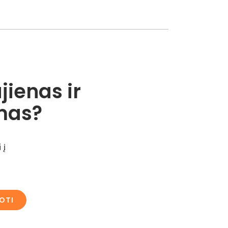
jienas ir
mas?
 į
OTI