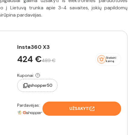
giausiai galima užsakyti iš elektroninės parduotuvės
io į Lietuvą trunka apie 3-4 savaites, jokių papildomų
sirūpina pardavėjas.
Insta360 X3
424 €
Stebėti
489 €
kainą
Kuponai:
gshopper50
Pardavėjas:
UŽSAKYTI