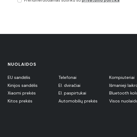
Prenumeruodamas sutinku su
privatumo politika
NUOLAIDOS
EU sandėlis
Telefonai
Kompiuteriai
Kinijos sandėlis
El. dviračiai
Išmanieji laikr
Xiaomi prekės
El. paspirtukai
Bluetooth kol
Kitos prekės
Automobilių prekės
Visos nuolaid