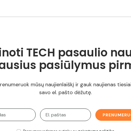
inoti TECH pasaulio nau
iausius pasiūlymus pir
renumeruok mūsų naujienlaiškį ir gauk naujienas tiesiai
savo el. pašto dėžutę.
PRENUMERU