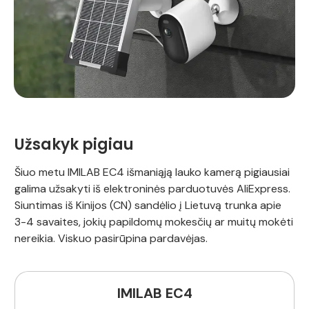
Užsakyk pigiau
Šiuo metu IMILAB EC4 išmaniąją lauko kamerą pigiausiai
galima užsakyti iš elektroninės parduotuvės AliExpress.
Siuntimas iš Kinijos (CN) sandėlio į Lietuvą trunka apie
3-4 savaites, jokių papildomų mokesčių ar muitų mokėti
nereikia. Viskuo pasirūpina pardavėjas.
IMILAB EC4