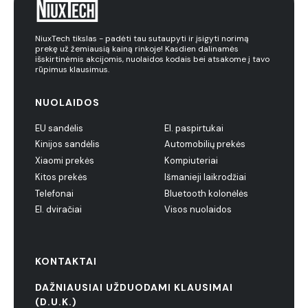
NiuxTech tikslas - padėti tau sutaupyti ir įsigyti norimą
prekę už žemiausią kainą rinkoje! Kasdien dalinamės
išskirtinėmis akcijomis, nuolaidos kodais bei atsakome į tavo
rūpimus klausimus.
NUOLAIDOS
EU sandėlis
El. paspirtukai
Kinijos sandėlis
Automobilių prekės
Xiaomi prekės
Kompiuteriai
Kitos prekės
Išmanieji laikrodžiai
Telefonai
Bluetooth kolonėlės
El. dviračiai
Visos nuolaidos
KONTAKTAI
DAŽNIAUSIAI UŽDUODAMI KLAUSIMAI
(D.U.K.)