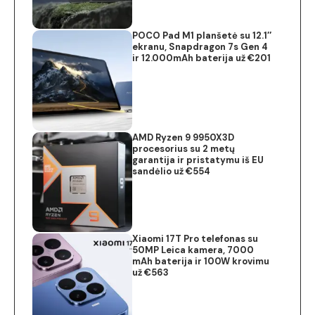
POCO Pad M1 planšetė su 12.1″
ekranu, Snapdragon 7s Gen 4
ir 12.000mAh baterija už €201
AMD Ryzen 9 9950X3D
procesorius su 2 metų
garantija ir pristatymu iš EU
sandėlio už €554
Xiaomi 17T Pro telefonas su
50MP Leica kamera, 7000
mAh baterija ir 100W krovimu
už €563