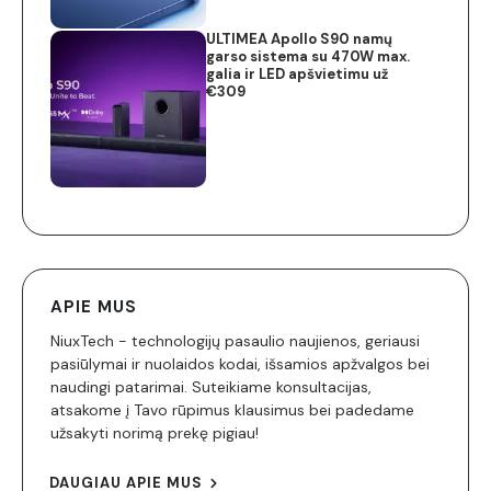
ULTIMEA Apollo S90 namų
garso sistema su 470W max.
galia ir LED apšvietimu už
€309
APIE MUS
NiuxTech - technologijų pasaulio naujienos, geriausi
pasiūlymai ir nuolaidos kodai, išsamios apžvalgos bei
naudingi patarimai. Suteikiame konsultacijas,
atsakome į Tavo rūpimus klausimus bei padedame
užsakyti norimą prekę pigiau!
DAUGIAU APIE MUS