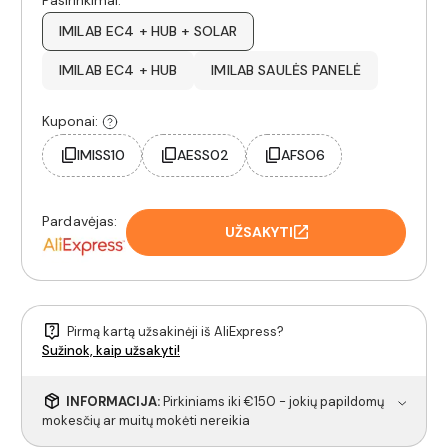
IMILAB EC4 + HUB + SOLAR
IMILAB EC4 + HUB
IMILAB SAULĖS PANELĖ
Kuponai:
IMISS10
AESS02
AFSO6
Pardavėjas:
UŽSAKYTI
Pirmą kartą užsakinėji iš AliExpress?
Sužinok, kaip užsakyti!
INFORMACIJA:
Pirkiniams iki €150 - jokių papildomų
mokesčių ar muitų mokėti nereikia