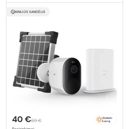
KINIJOS SANDĖLIS
40 €
Stebėti
69 €
kainą
Pasirinkimai: