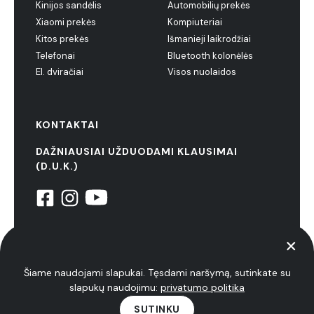
Kinijos sandėlis
Automobilių prekės
Xiaomi prekės
Kompiuteriai
Kitos prekės
Išmanieji laikrodžiai
Telefonai
Bluetooth kolonėlės
El. dviračiai
Visos nuolaidos
KONTAKTAI
DAŽNIAUSIAI UŽDUODAMI KLAUSIMAI
(D.U.K.)
© 2022 NiuxTech. Visos teisės saugomos
Privatumo politika
Šiame naudojami slapukai. Tęsdami naršymą, sutinkate su
slapukų naudojimu:
privatumo politika
SUTINKU