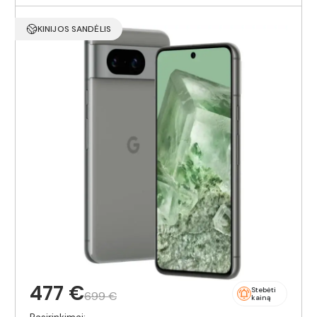
KINIJOS SANDĖLIS
477 €
Stebėti
699 €
kainą
Pasirinkimai: