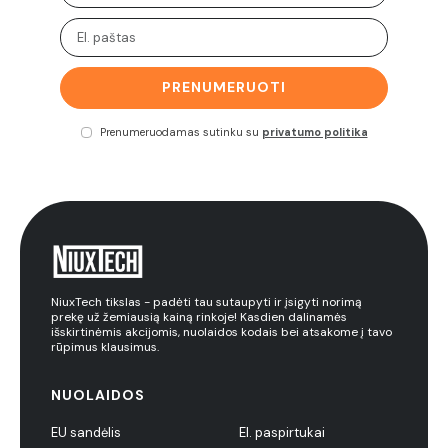
PRENUMERUOTI
Prenumeruodamas sutinku su
privatumo politika
NiuxTech tikslas - padėti tau sutaupyti ir įsigyti norimą
prekę už žemiausią kainą rinkoje! Kasdien dalinamės
išskirtinėmis akcijomis, nuolaidos kodais bei atsakome į tavo
rūpimus klausimus.
NUOLAIDOS
EU sandėlis
El. paspirtukai