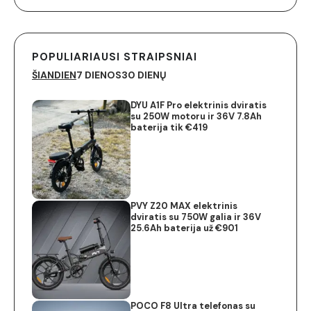
POPULIARIAUSI STRAIPSNIAI
ŠIANDIEN
7 DIENOS
30 DIENŲ
DYU A1F Pro elektrinis dviratis
su 250W motoru ir 36V 7.8Ah
baterija tik €419
PVY Z20 MAX elektrinis
dviratis su 750W galia ir 36V
25.6Ah baterija už €901
POCO F8 Ultra telefonas su