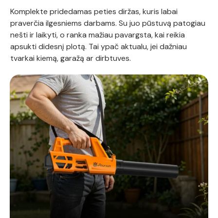
Komplekte pridedamas peties diržas, kuris labai
praverčia ilgesniems darbams. Su juo pūstuvą patogiau
nešti ir laikyti, o ranka mažiau pavargsta, kai reikia
apsukti didesnį plotą. Tai ypač aktualu, jei dažniau
tvarkai kiemą, garažą ar dirbtuves.