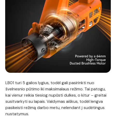
LB01 turi 5 galios lygius, todėl gali pasirinkti nuo
švelnesnio pūtimo iki maksimalaus režimo. Tai patogu,
kai vienur reikia tiesiog nupūsti dulkes, o kitur – greitai
susitvarkyti su lapais. Valdymas aiškus, todėl lengva
pasikeisti režimą darbo metu, nelendant į sudėtingus
nustatymus.