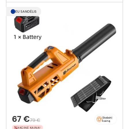
EU SANDĖLIS
67 €
Stebėti
79 €
kainą
AKCINĖ KAINA!