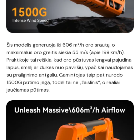
Šis modelis generuoja iki 606 m³/h oro srautą, o
maksimalus oro greitis siekia 55 m/s (apie 198 km/h).
Praktikoje tai reiškia, kad oro pūstuvas lengvai pajudina
lapus, smėlį ar dulkes nuo paviršių, ypač kai naudojamas
su prailginimo antgaliu. Gamintojas taip pat nurodo
1500G pūtimo jėgą, todėl tai ne „žaislinis“, o realiai
jaučiamas pūtimas.