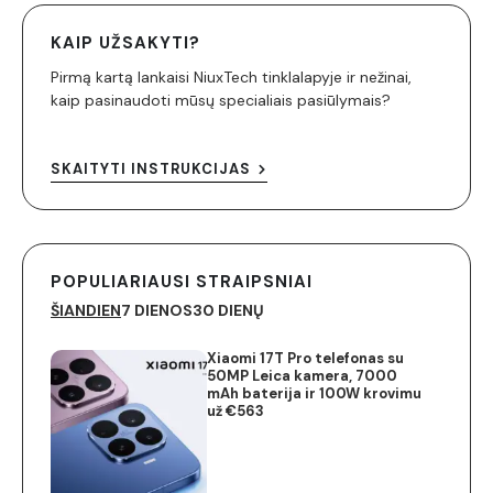
KAIP UŽSAKYTI?
Pirmą kartą lankaisi NiuxTech tinklalapyje ir nežinai,
kaip pasinaudoti mūsų specialiais pasiūlymais?
SKAITYTI INSTRUKCIJAS
POPULIARIAUSI STRAIPSNIAI
ŠIANDIEN
7 DIENOS
30 DIENŲ
Xiaomi 17T Pro telefonas su
50MP Leica kamera, 7000
mAh baterija ir 100W krovimu
už €563