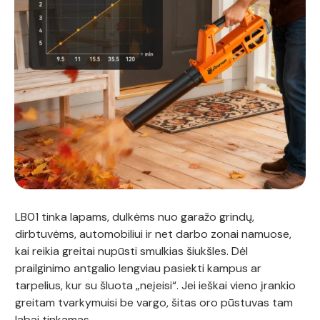
LB01 tinka lapams, dulkėms nuo garažo grindų,
dirbtuvėms, automobiliui ir net darbo zonai namuose,
kai reikia greitai nupūsti smulkias šiukšles. Dėl
prailginimo antgalio lengviau pasiekti kampus ar
tarpelius, kur su šluota „neįeisi“. Jei ieškai vieno įrankio
greitam tvarkymuisi be vargo, šitas oro pūstuvas tam
labai tinkamas.