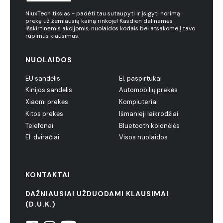
NiuxTech tikslas - padėti tau sutaupyti ir įsigyti norimą
prekę už žemiausią kainą rinkoje! Kasdien dalinamės
išskirtinėmis akcijomis, nuolaidos kodais bei atsakome į tavo
rūpimus klausimus.
NUOLAIDOS
EU sandėlis
El. paspirtukai
Kinijos sandėlis
Automobilių prekės
Xiaomi prekės
Kompiuteriai
Kitos prekės
Išmanieji laikrodžiai
Telefonai
Bluetooth kolonėlės
El. dviračiai
Visos nuolaidos
KONTAKTAI
DAŽNIAUSIAI UŽDUODAMI KLAUSIMAI
(D.U.K.)