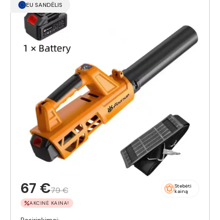
EU SANDĖLIS
67 €
Stebėti
79 €
kainą
AKCINĖ KAINA!