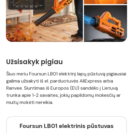
Užsisakyk pigiau
Šiuo metu Foursun LB01 elektrinį lapų pūstuvą pigiausiai
galima užsakyti iš el. parduotuvės AliExpress arba
Ranvee. Siuntimas iš Europos (EU) sandėlio į Lietuvą
trunka apie 1-2 savaites, jokių papildomų mokesčių ar
muitų mokėti nereikia.
Foursun LB01 elektrinis pūstuvas