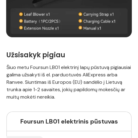
Užsisakyk pigiau
Šiuo metu Foursun LB01 elektrinį lapų pūstuvą pigiausiai
galima užsakyti iš el. parduotuvės AliExpress arba
Ranvee. Siuntimas iš Europos (EU) sandėlio į Lietuvą
trunka apie 1-2 savaites, jokių papildomų mokesčių ar
muitų mokėti nereikia.
Foursun LB01 elektrinis pūstuvas