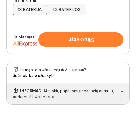
Pasirinkimai:
1X BATERIJA
2X BATERIJOS
Pardavėjas:
UŽSAKYTI
Pirmą kartą užsakinėji iš AliExpress?
Sužinok, kaip užsakyti!
INFORMACIJA:
Jokių papildomų mokesčių ar muitų
perkant iš EU sandėlio