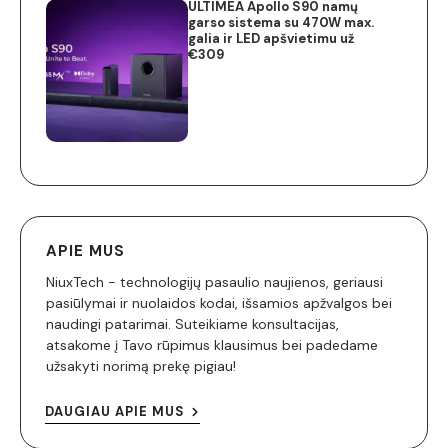
ULTIMEA Apollo S90 namų
garso sistema su 470W max.
galia ir LED apšvietimu už
€309
APIE MUS
NiuxTech - technologijų pasaulio naujienos, geriausi
pasiūlymai ir nuolaidos kodai, išsamios apžvalgos bei
naudingi patarimai. Suteikiame konsultacijas,
atsakome į Tavo rūpimus klausimus bei padedame
užsakyti norimą prekę pigiau!
DAUGIAU APIE MUS