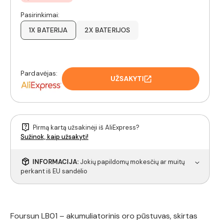
Pasirinkimai:
1X BATERIJA
2X BATERIJOS
Pardavėjas:
UŽSAKYTI
Pirmą kartą užsakinėji iš AliExpress?
Sužinok, kaip užsakyti!
INFORMACIJA:
Jokių papildomų mokesčių ar muitų
perkant iš EU sandėlio
Foursun LB01 – akumuliatorinis oro pūstuvas, skirtas